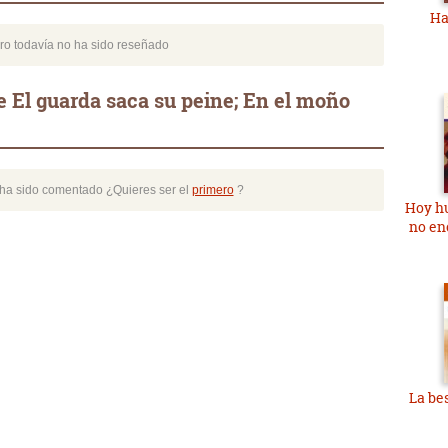
Ha
bro todavía no ha sido reseñado
 El guarda saca su peine; En el moño
o ha sido comentado ¿Quieres ser el
primero
?
Hoy hu
no en
La be