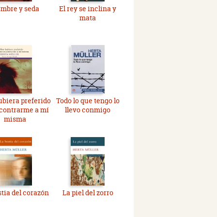
mbre y seda
El rey se inclina y
mata
biera preferido
Todo lo que tengo lo
contrarme a mí
llevo conmigo
misma
stia del corazón
La piel del zorro