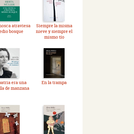
osca atraviesa
Siempre la misma
dio bosque
nieve y siempre el
mismo tío
patria era una
En la trampa
lla de manzana