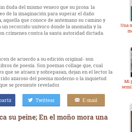
sin duda del mismo venero que su prosa: la
neo de la imaginación para superar el daño
ca, aquella que conoce de antemano su camino y
Una m
a un recorrido unívoco donde la anomalía y la
me
 son crímenes contra la santa autoridad dictada.
en de acuerdo a su edición original- son
 libros de poesía. Son poemas collage que, cual
s que se atraen y sobrepasan, dejan en el lector la
orrido azaroso del poema moderno o la inquietud
Mi 
que se presiente revelador.
semi
artir
Twittear
E-mail
ca su peine; En el moño mora una