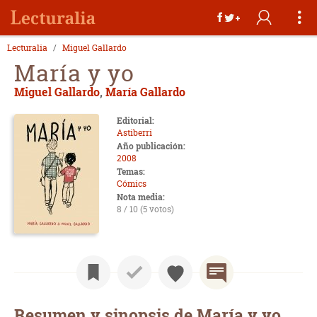
Lecturalia
Miguel Gallardo
María y yo
Miguel Gallardo
,
María Gallardo
Editorial:
Astiberri
Año publicación:
2008
Temas:
Cómics
Nota media:
8 / 10 (5 votos)
Resumen y sinopsis de María y yo