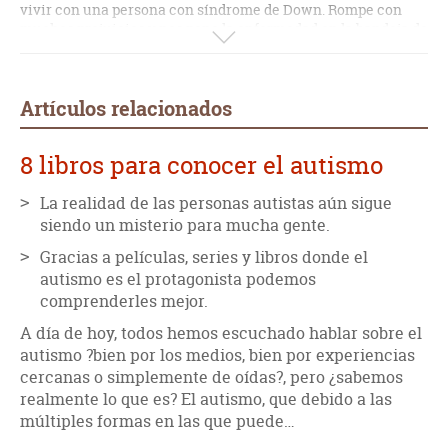
vivir con una persona con síndrome de Down. Rompe con
muchos prejuicios y nos pone la enfermedad en la bandeja de
la naturalización como lo hiciera, salvando las distancias,
Peeters en su "Píldoras azules" con el SIDA. Aparte de esto, el
libro en sí es algo aburrido y no acabé de disfrutarlo.
Artículos relacionados
8 libros para conocer el autismo
La realidad de las personas autistas aún sigue
siendo un misterio para mucha gente.
Gracias a películas, series y libros donde el
autismo es el protagonista podemos
comprenderles mejor.
A día de hoy, todos hemos escuchado hablar sobre el
autismo ?bien por los medios, bien por experiencias
cercanas o simplemente de oídas?, pero ¿sabemos
realmente lo que es? El autismo, que debido a las
múltiples formas en las que puede…