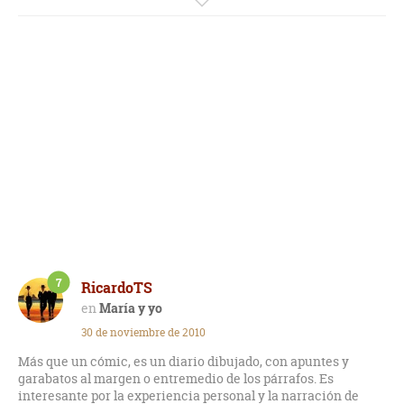
al mismo tiempo tan similares. Muy recomendable sobre
todo para acercarlos al desconocido mundo del autismo. El
gran desconocido para la mayor parte de la población, a pesar
de que hoy en día parece que en España casi uno de cada 150
niños, son diagnosticados dentro de los trastornos del
espectro autista. Muy recomendable para abrir un poco más
nuestra mente.
7
RicardoTS
María y yo
30 de noviembre de 2010
Más que un cómic, es un diario dibujado, con apuntes y
garabatos al margen o entremedio de los párrafos. Es
interesante por la experiencia personal y la narración de