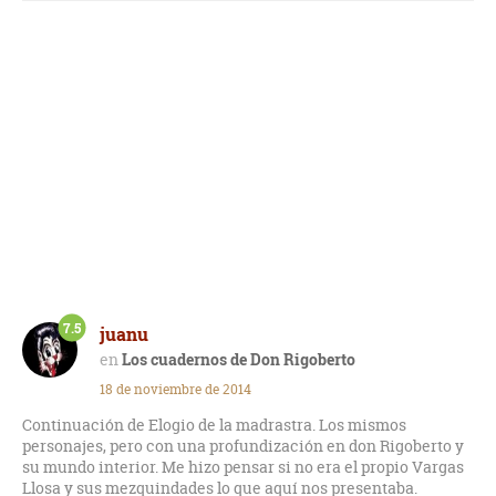
La narración vuelve a girar entorno al deseo, la sensualidad,
y el goce sexual más acentuado.
Un cuadro refinado y estético del erotismo que no me llenó; y
que incluso me costó acabarlo.
Admiro su lenguaje, su forma portentosa de escribir, pero con
esta obra no tocó la fibra lectora que hay en mí.
Por momentos se me hizo cargante y un pelín pesado.
7.5
juanu
Los cuadernos de Don Rigoberto
18 de noviembre de 2014
Continuación de Elogio de la madrastra. Los mismos
personajes, pero con una profundización en don Rigoberto y
su mundo interior. Me hizo pensar si no era el propio Vargas
Llosa y sus mezquindades lo que aquí nos presentaba.