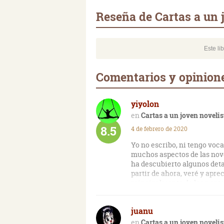
Reseña de Cartas a un 
Este li
Comentarios y opinione
yiyolon
Cartas a un joven novelis
8.5
4 de febrero de 2020
Yo no escribo, ni tengo voc
muchos aspectos de las nov
ha descubierto algunos deta
partir de ahora, veré y aprec
principalmente de los puntos
otros recursos o técnicas 
mudas, la caja china, el da
juanu
precisión y ejemplos su util
armoniza, resultando una co
Cartas a un joven novelis