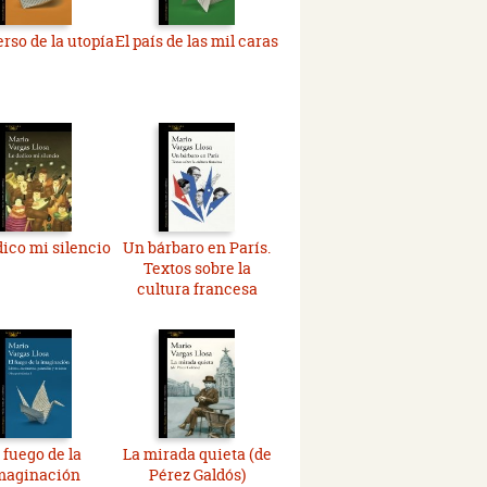
erso de la utopía
El país de las mil caras
dico mi silencio
Un bárbaro en París.
Textos sobre la
cultura francesa
 fuego de la
La mirada quieta (de
maginación
Pérez Galdós)