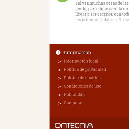
Tal vez muchas cosas de las
leerlo, pero sigue siendo u
llegar a ser escritor, con t
las primeras palabras. No se
convivir con la labor de la e
Información
Información legal
Política de privacidad
Política de cookies
Condiciones de uso
Publicidad
Contactar