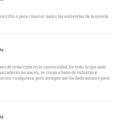
onvencernos de su verdad y despertar un verdadero
scribir o para conocer mejor las entretelas de la novela.
aro es que, siguiendo los consejos del autor, realmente lo
ataré de autopsiar las futuras novelas ni realizar un
ta
ses de redacción en la universidad. De todo, lo que más
narradores no nacen, se crean a base de esfuerzo y
rmación cualquiera, pero siempre me ha dado ánimos para
ta