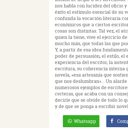
nos habla con lucidez del oficio y e
éxito el estímulo esencial de su 
confunda la vocación literaria co
económicos que a ciertos escrito
cosas son distintas. Tal vez, el at
quien la tiene, vive el ejercicio
mucho más, que todas las que pud
Y, a partir de esa idea fundamenta
poder de persuasión, el estilo, el 
experiencia del escritor, la autenti
escritura, su coherencia interna 
novela, «esa artesanía que sostie
que nos deslumbran»... Un alarde 
numerosos ejemplos de escritores
certeras, que acaba con un consej
decirle que se olvide de todo lo 
y de que se ponga a escribir nove
Whatsapp
Comp