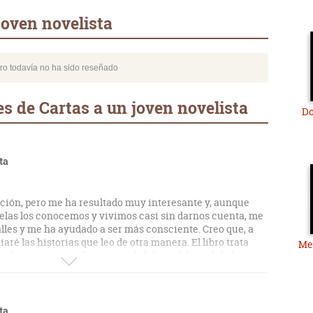
joven novelista
bro todavía no ha sido reseñado
s de Cartas a un joven novelista
Do
ta
ación, pero me ha resultado muy interesante y, aunque
elas los conocemos y vivimos casi sin darnos cuenta, me
lles y me ha ayudado a ser más consciente. Creo que, a
iaré las historias que leo de otra manera. El libro trata
Med
 de vista espacial y temporal, del nivel de realidad, y
que desconocía en su denominación, principalmente las
to escondido y los vasos comunicantes, detallando con
ización en las novelas, y de cómo todo ello se combina y
herencia interna que es el poder de persuasión de una
ta