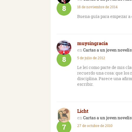
novela, esa capacidad de c
8
18 de noviembre de 2014
interés y atracción.
Buena guía para empezar a e
Pero lo que también tengo cl
que me gusta es leer y no tr
estudio crítico de lo que leo.
muysingracia
Cartas a un joven novelis
8
5 de julio de 2012
Le leí como parte de mis cla
recuerdo una cosa: que los 
disciplina. Parece una afi
escribir.
Licht
Cartas a un joven novelis
7
27 de octubre de 2010