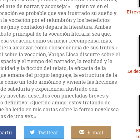
l arte de narrar, y aconseja: «... quien ve en el
El rev
vocación es probable que vea frustrado su sueño y
n la vocación por el relumbrón y los beneficios
res (muy contados) depara la literatura. Ambas
ributo principal de la vocación literaria sea que,
 de esa vocación como su mejor recompensa, más,
iera alcanzar como consecuencia de sus frutos.»
l sobre la vocación, Vargas Llosa discurre sobre el
espacio y el tiempo del narrador, la realidad y la
cidad y la ficción del relato, la eficacia de la
Le de
que emana del propio lenguaje, la estructura de la
ne como un todo armónico y viviente las ficciones
de sabiduría y experiencia, ilustrado con
 y novelas, descritos con pinceladas breves y
o definitivo: «Querido amigo: estoy tratando de
que ha leído en mis cartas sobre la forma novelesca
las de una vez.»
El
artir
Twittear
E-mail
i