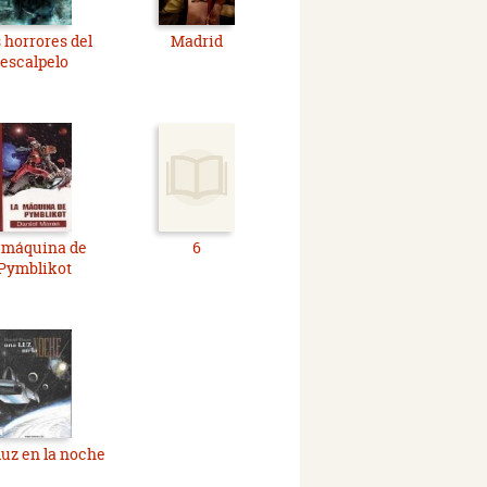
 horrores del
Madrid
escalpelo
 máquina de
6
Pymblikot
uz en la noche