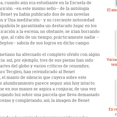
ura, cuando aún era estudiante en la Escuela de
arición –en este mismo sello– de la antología
El am
, Benet ya había publicado dos de sus novelas
n y Una meditación– y su creciente notoriedad
spañola le garantizaba un destacado lugar en los
icación a la escena, no obstante, se irían borrando
e que, al cabo de un tiempo, prácticamente nadie –
deptos– sabría de sus logros en dicho campo.
benetiano ha alternado el completo olvido con algún
Varia
a: así, por ejemplo, tres de sus piezas han sido
te
rtes del globo y varios críticos de renombre,
o Tecglen, han reivindicado al Benet
 el manto de silencio que cayera sobre este
o alumbramiento parece seguir aún hoy intacto.
ene en sus manos se aspira a conjurar, de una vez
rrojando luz sobre una parcela que lleva demasiado
arezas y completando, así, la imagen de Benet
En r
c