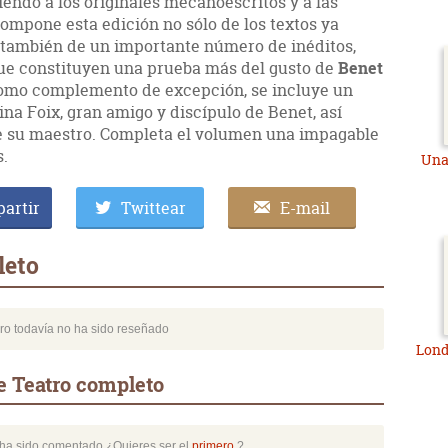
endo a los originales mecanoescritos y a las
compone esta edición no sólo de los textos ya
o también de un importante número de inéditos,
que constituyen una prueba más del gusto de
Benet
 como complemento de excepción, se incluye un
na Foix, gran amigo y discípulo de Benet, así
de su maestro. Completa el volumen una impagable
.
Una
artir
Twittear
E-mail
leto
bro todavía no ha sido reseñado
Lond
e Teatro completo
o ha sido comentado ¿Quieres ser el
primero
?