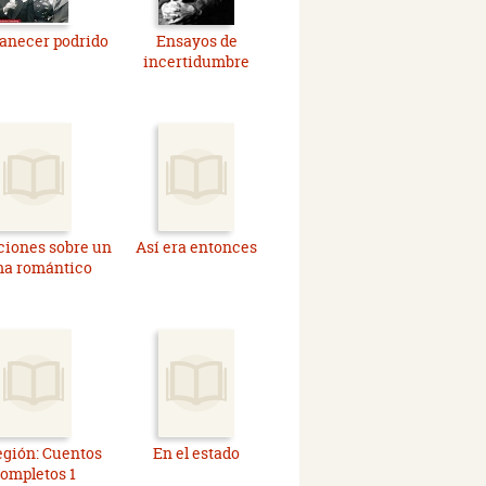
anecer podrido
Ensayos de
incertidumbre
ciones sobre un
Así era entonces
ma romántico
egión: Cuentos
En el estado
ompletos 1