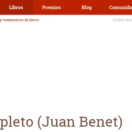
Libros
Premios
Blog
Comunida
 y comentarios de libros
113.600 lib
pleto (Juan Benet)