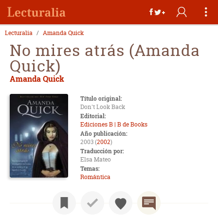
Lecturalia
Amanda Quick
No mires atrás (Amanda
Quick)
Amanda Quick
Título original:
Don't Look Back
Editorial:
Ediciones B | B de Books
Año publicación:
2003 (
2002
)
Traducción por:
Elsa Mateo
Temas:
Romántica