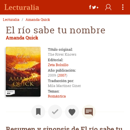
Lecturalia
Amanda Quick
El río sabe tu nombre
Amanda Quick
Título original:
The River Knows
Editorial:
Zeta Bolsillo
Año publicación:
2009 (
2007
)
Traducción por:
Mila Martínez Giner
Temas:
Romántica
Resumen y sinopsis de El río sabe tu