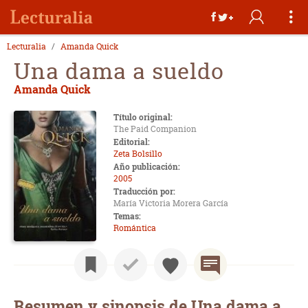
Lecturalia
Amanda Quick
Una dama a sueldo
Amanda Quick
Título original:
The Paid Companion
Editorial:
Zeta Bolsillo
Año publicación:
2005
Traducción por:
María Victoria Morera García
Temas:
Romántica
Resumen y sinopsis de Una dama a