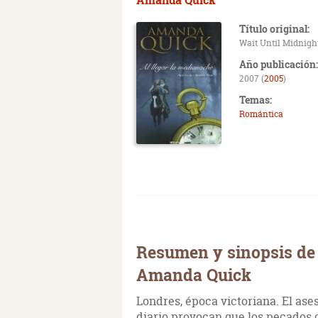
Título original:
Wait Until Midnigh
Año publicación:
2007 (
2005
)
Temas:
Romántica
Resumen y sinopsis de 
Amanda Quick
Londres, época victoriana. El as
diario provocan que los pecados 