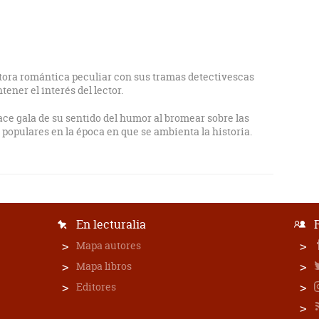
ora romántica peculiar con sus tramas detectivescas
ner el interés del lector.
ace gala de su sentido del humor al bromear sobre las
 populares en la época en que se ambienta la historia.
En lecturalia
Mapa autores
Mapa libros
Editores