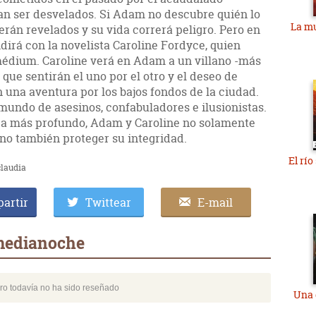
 ser desvelados. Si Adam no descubre quién lo
La mu
erán revelados y su vida correrá peligro. Pero en
irá con la novelista Caroline Fordyce, quien
 médium. Caroline verá en Adam a un villano -más
 que sentirán el uno por el otro y el deseo de
n una aventura por los bajos fondos de la ciudad.
mundo de asesinos, confabuladores e ilusionistas.
aga más profundo, Adam y Caroline no solamente
ino también proteger su integridad.
El rí
claudia
artir
Twittear
E-mail
 medianoche
bro todavía no ha sido reseñado
Una 