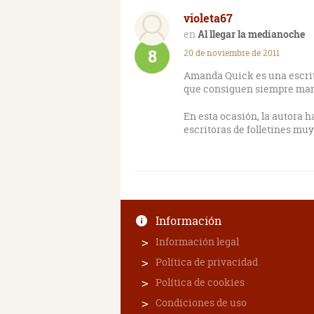
violeta67
Al llegar la medianoche
8
20 de noviembre de 2011
Amanda Quick es una escrit
que consiguen siempre mante
En esta ocasión, la autora h
escritoras de folletines muy
Información
Información legal
Política de privacidad
Política de cookies
Condiciones de uso