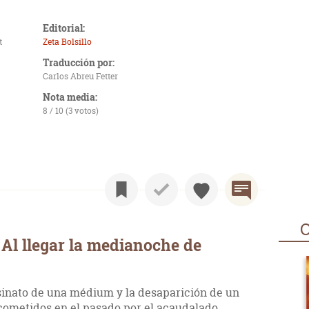
Editorial:
t
Zeta Bolsillo
Traducción por:
Carlos Abreu Fetter
Nota media:
8 / 10 (3 votos)
O
Al llegar la medianoche de
esinato de una médium y la desaparición de un
cometidos en el pasado por el acaudalado