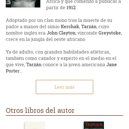
África y que comenzó a publicar a
partir de
1912
.
Adoptado por un clan mono tras la muerte de su
padre a manos del simio
Kerchak
,
Tarzán
, cuyo
nombre inglés era
John Clayton
, vizconde
Greystoke
,
crece en la jungla del oeste africano.
Ya de adulto, con grandes habilidades atléticas,
también como cazador y experto en el medio en el
que vive,
Tarzán
conoce a la joven americana
Jane
Porter
…
Leer más
Otros libros del autor