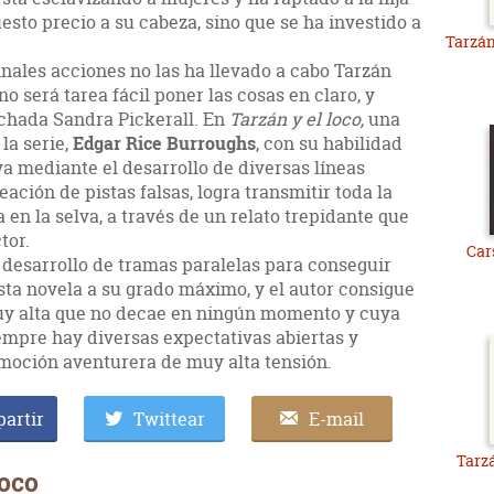
esto precio a su cabeza, sino que se ha investido a
Tarzán
inales acciones no las ha llevado a cabo Tarzán
o será tarea fácil poner las cosas en claro, y
chada Sandra Pickerall. En
Tarzán y el loco,
una
la serie,
Edgar Rice Burroughs
, con su habilidad
a mediante el desarrollo de diversas líneas
ación de pistas falsas, logra transmitir toda la
 en la selva, a través de un relato trepidante que
tor.
Car
l desarrollo de tramas paralelas para conseguir
sta novela a su grado máximo, y el autor consigue
muy alta que no decae en ningún momento y cuya
siempre hay diversas expectativas abiertas y
Emoción aventurera de muy alta tensión.
artir
Twittear
E-mail
Tarzá
loco