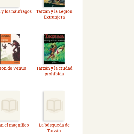
 y los náufragos
Tarzán y la Legión
Extranjera
son de Venus
Tarzán y la ciudad
prohibida
n el magnífico
La búsqueda de
Tarzán