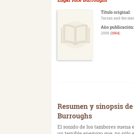
Título original:
Tarzan and the m
Año publicación:
2009 (
1964
)
Resumen y sinopsis de 
Burroughs
El sonido de los tambores suena e
un temible enemigo que, no sólo e