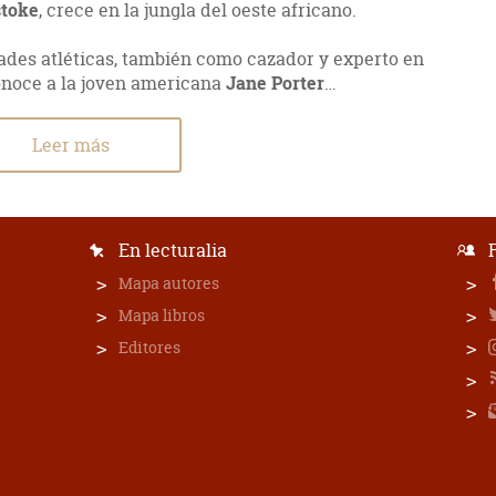
stoke
, crece en la jungla del oeste africano.
dades atléticas, también como cazador y experto en
noce a la joven americana
Jane Porter
…
Leer más
En lecturalia
Mapa autores
Mapa libros
Editores