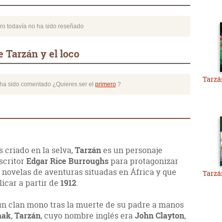
bro todavía no ha sido reseñado
 Tarzán y el loco
Tarzá
o ha sido comentado ¿Quieres ser el
primero
?
 criado en la selva,
Tarzán
es un personaje
scritor
Edgar Rice Burroughs
para protagonizar
4 novelas de aventuras situadas en África y que
Tarzá
icar a partir de
1912
.
n clan mono tras la muerte de su padre a manos
hak
,
Tarzán
, cuyo nombre inglés era
John Clayton
,