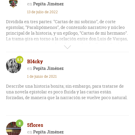
maestría con la que está escrita. Muy recomendable.
Pepita Jiménez
13 de julio de 2022
Dividida en tres partes: "Cartas de mi sobrino", de corte
epistolar, "Paralipómenos", de contenido narrativo y núcleo
principal de la historia, y un epílogo, "Cartas de mi hermano".
La trama gira en torno a la relación entre don Luis de Vargas,
aspirante en principio a la vida sacerdotal, y Pepita Jiménez,
joven viuda que acaba por enamorarse de don Luis, no sin
pasar por una serie de situaciones que ponen a prueba los
5.5
Bl4cky
sentimientos y aspiraciones de ambos en la vida: en don Luis
termina por reflejarse una lucha interna entre su vocación
Pepita Jiménez
sacerdotal y su declarado amor por Pepita, mientras esta
1 de junio de 2021
busca aferrarse a una nueva oportunidad de felicidad, con
ayuda de Antoñona, su criada de confianza, y apelando
Describe una historia bonita; sin embargo, para tratarse de
también a recursos propios de su feminidad, plasmados con
una novela epistolar es poco fluida y las cartas están
buen tacto por parte del autor. Historia interesante,
forzadas, de manera que la narración se vuelve poco natural.
considerada la más emblemática y conocida dentro de la
extensa obra de Juan Valera.
8
5flores
Pepita Jiménez