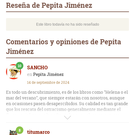
Reseña de Pepita Jiménez
Este libro todavía no ha sido reseñado
Comentarios y opiniones de Pepita
Jiménez
10
SANCHO
Pepita Jiménez
14 de septiembre de 2024
Es todo un descubrimiento, es de los libros como "Helena o el
mar del verano", que siempre estarán con nosotros, aunque
en ocasiones pasen desapercibidos. Su calidad es tan grande
que los rescata del ostracismo generalmente mediante el
"boca-oreja", ya que las editoriales se vuelcan en autores
contemporáneos.
8
titumarco
Sin ser una historia excepcional, lo que la hace brillante es la