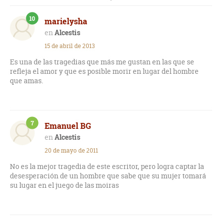
obra de teatro.
10
marielysha
Excelente, como todo lo de Eurípides.
Alcestis
15 de abril de 2013
Es una de las tragedias que más me gustan en las que se
refleja el amor y que es posible morir en lugar del hombre
que amas.
7
Emanuel BG
Alcestis
20 de mayo de 2011
No es la mejor tragedia de este escritor, pero logra captar la
desesperación de un hombre que sabe que su mujer tomará
su lugar en el juego de las moiras