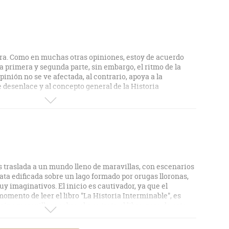
tura. Como en muchas otras opiniones, estoy de acuerdo
la primera y segunda parte, sin embargo, el ritmo de la
inión no se ve afectada, al contrario, apoya a la
 desenlace y al concepto general de la Historia
s traslada a un mundo lleno de maravillas, con escenarios
ata edificada sobre un lago formado por orugas lloronas,
y imaginativos. El inicio es cautivador, ya que el
momento de leer el libro "La Historia Interminable", es
eino maravilloso sobre el que trata el libro, para de esta
que lo gobierna de su enfermedad, dolencia que está a su
o reino. Gracias a una medalla que la doncella le otorga,