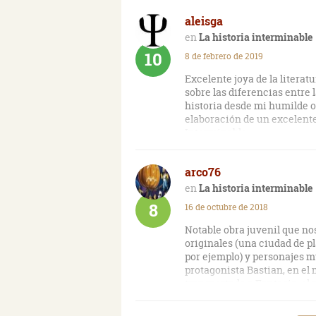
aleisga
La historia interminable
10
8 de febrero de 2019
Excelente joya de la litera
sobre las diferencias entre 
historia desde mi humilde op
elaboración de un excelente
Interminable.
arco76
La historia interminable
8
16 de octubre de 2018
Notable obra juvenil que no
originales (una ciudad de pl
por ejemplo) y personajes mu
protagonista Bastian, en el 
transportado a Fantasia, el r
forma salvar a la princesa 
vez borrando zonas del mism