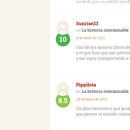
no dudo que un adulto pueda 
un niño seguro se le escapa
Una obra que derrocha fanta
Sunrise23
ser absolutamente apoteósic
que esta se podría considera
La historia interminable
quedó horrorizado cuando la
10
4 de abril de 2022
En resumen, si aún no la han
Uno de los mejores libros de
agradecerá.
y el que hizo que me interes
y me sigue transportando 
Pippilota
La historia interminable
8.5
24 de junio de 2021
Un libro fantástico que prom
que parece el sentido comú