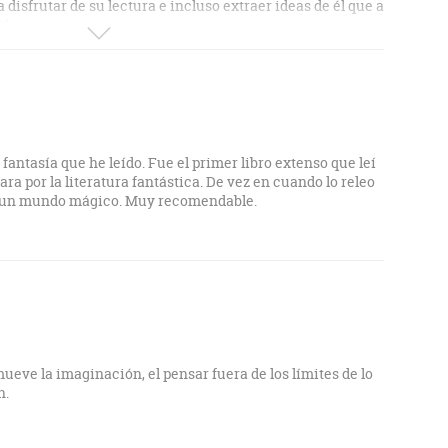
disfrutar de su lectura e incluso extraer ideas de él que a
rían.
sía por los cuatro costados, y que por momentos llega a
a. No se dejen guiar por la versión cinematográfica, ya
r una verdadera afrenta al libro, y el propio autor se
 vio.
 leído, háganlo cuanto antes. Su niño interior se lo
 fantasía que he leído. Fue el primer libro extenso que leí
ara por la literatura fantástica. De vez en cuando lo releo
a un mundo mágico. Muy recomendable.
ueve la imaginación, el pensar fuera de los límites de lo
n.