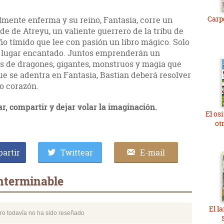
Carp
lmente enferma y su reino, Fantasia, corre un
de de Atreyu, un valiente guerrero de la tribu de
iño tímido que lee con pasión un libro mágico. Solo
 lugar encantado. Juntos emprenderán un
ras de dragones, gigantes, monstruos y magia que
ue se adentra en Fantasia, Bastian deberá resolver
o corazón.
ar, compartir y dejar volar la imaginación.
El os
ot
artir
Twittear
E-mail
interminable
El l
bro todavía no ha sido reseñado