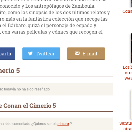
esconocido y Los antropófagos de Zamboula.
Cona
to, como las sinopsis de los dos últimos relatos y
o más en la fantástica colección que recoge las
el Bárbaro, quizá el personaje de espada y
 con varias películas y cómics que recogen el
artir
Twittear
E-mail
Los h
erio 5
otr
Wei
bro todavía no ha sido reseñado
e Conan el Cimerio 5
Santua
o ha sido comentado ¿Quieres ser el
primero
?
otra