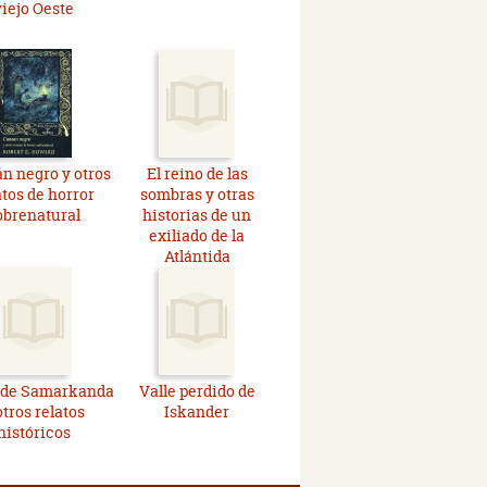
viejo Oeste
n negro y otros
El reino de las
atos de horror
sombras y otras
obrenatural
historias de un
exiliado de la
Atlántida
 de Samarkanda
Valle perdido de
otros relatos
Iskander
históricos