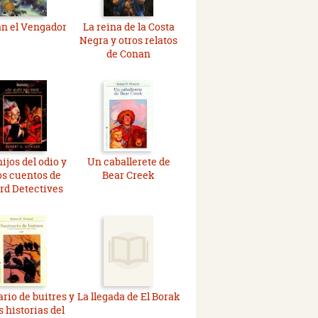
n el Vengador
La reina de la Costa
Negra y otros relatos
de Conan
ijos del odio y
Un caballerete de
os cuentos de
Bear Creek
rd Detectives
rio de buitres y
La llegada de El Borak
s historias del