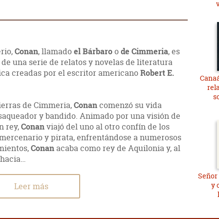
rio,
Conan
, llamado
el Bárbaro
o
de Cimmeria
, es
 de una serie de relatos y novelas de literatura
pica creadas por el escritor americano
Robert E.
Canaá
rel
s
tierras de Cimmeria,
Conan
comenzó su vida
aqueador y bandido. Animado por una visión de
n rey,
Conan
viajó del uno al otro confín de los
 mercenario y pirata, enfrentándose a numerosos
mientos,
Conan
acaba como rey de Aquilonia y, al
 hacia…
Señor
y 
Leer más