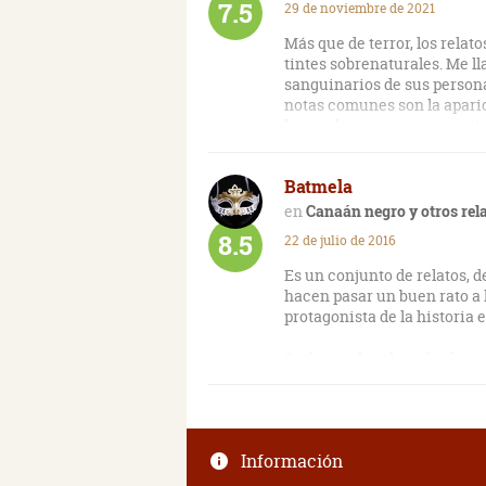
7.5
29 de noviembre de 2021
Más que de terror, los relat
tintes sobrenaturales. Me l
sanguinarios de sus personaj
notas comunes son la apari
los cuales poseen sus propio
aptos para el lector que odie
Batmela
Canaán negro y otros rela
8.5
22 de julio de 2016
Es un conjunto de relatos, de
hacen pasar un buen rato a 
protagonista de la historia 
Su forma de relatar las histo
siglo XIX, con lugares oscu
hacia algo desconocido que 
Además el autor recorre dis
Información
historias, utilizando un est
los protagonistas.