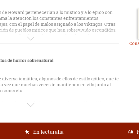
os de Howard pertenecerían a lo místico y a lo épico con
lama la atención los constantes enfrentamientos
es, con el papel de malos asignado a los vikingos. Otras
ción de pueblos míticos que han sobrevivido escondidos,
s y extraños dioses. La sangre abunda, por lo que no son
 las vísceras.
Cona
tos de horror sobrenatural
 diversa temática, algunos de ellos de estilo gótico, que te
la vez que muchas veces te mantienen en vilo junto al
en concreto.
rias es la típica de los autores de la narrativa gótica del
ros, muchas veces aislados, que te transmiten el miedo
no se ve, otras veces son terrores hacia lo humano...
tintas partes del mundo a la hora de ambientar sus
En lecturalia
ilo limpio, que consigue contagiarte de las sensaciones de