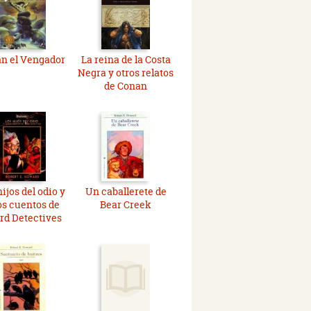
n el Vengador
La reina de la Costa
Negra y otros relatos
de Conan
ijos del odio y
Un caballerete de
os cuentos de
Bear Creek
rd Detectives