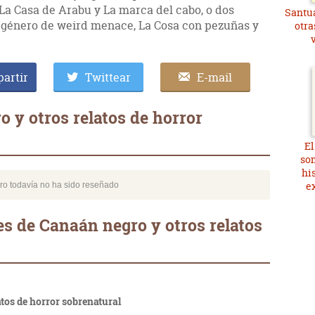
 La Casa de Arabu y La marca del cabo, o dos
Santua
l género de weird menace, La Cosa con pezuñas y
otra
artir
Twittear
E-mail
 y otros relatos de horror
El
som
hi
ex
bro todavía no ha sido reseñado
s de Canaán negro y otros relatos
tos de horror sobrenatural