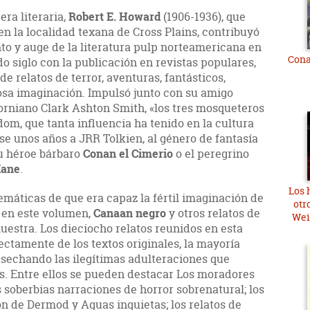
era literaria,
Robert E. Howard
(1906-1936), que
n la localidad texana de Cross Plains, contribuyó
to y auge de la literatura pulp norteamericana en
Cona
do siglo con la publicación en revistas populares,
e relatos de terror, aventuras, fantásticos,
erosa imaginación. Impulsó junto con su amigo
iforniano Clark Ashton Smith, «los tres mosqueteros
om, que tanta influencia ha tenido en la cultura
ose unos años a JRR Tolkien, al género de fantasía
su héroe bárbaro
Conan el Cimerio
o el peregrino
Kane
.
Los h
temáticas de que era capaz la fértil imaginación de
otr
 en este volumen,
Canaan negro
y otros relatos de
Wei
uestra. Los dieciocho relatos reunidos en esta
ectamente de los textos originales, la mayoría
sechando las ilegítimas adulteraciones que
es. Entre ellos se pueden destacar Los moradores
 soberbias narraciones de horror sobrenatural; los
n de Dermod y Aguas inquietas; los relatos de