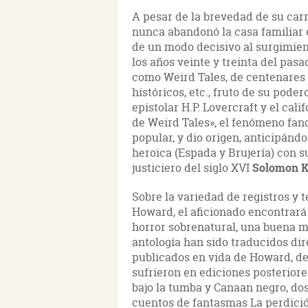
A pesar de la brevedad de su carr
nunca abandonó la casa familiar e
de un modo decisivo al surgimien
los años veinte y treinta del pasa
como Weird Tales, de centenares d
históricos, etc., fruto de su pod
epistolar H.P. Lovercraft y el cal
de Weird Tales», el fenómeno fand
popular, y dio origen, anticipánd
heroica (Espada y Brujería) con 
justiciero del siglo XVI
Solomon 
Sobre la variedad de registros y 
Howard, el aficionado encontrará
horror sobrenatural, una buena m
antología han sido traducidos dir
publicados en vida de Howard, de
sufrieron en ediciones posterior
bajo la tumba y Canaan negro, dos
cuentos de fantasmas La perdició