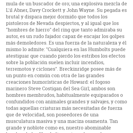
mula de un buscador de oro; una explosiva mezcla de
L'il Abner, Davy Crockett y John Wayne. Su pegada es
brutal y dispara mejor dormido que todos los
pistoleros de Nevada despiertos, y al igual que los
"hombres de hierro" del ring que tanto admiraba su
autor, es un rudo fajador capaz de encajar los golpes
más demoledores. Es una fuerza de la naturaleza y él
mismo lo admite: "Cualquiera en las Humbolts puede
atestiguar que cuando pierdo los estribos los efectos
sobre la población suelen incluir incendios,
terremotos y ciclones". Breckinridge posee más de
un punto en común con otra de las grandes
creaciones humorísticas de Howard: el fogoso
marinero Steve Costigan del Sea Girl; ambos son
hombres membrudos, habitualmente equiparados o
confundidos con animales grandes y salvajes, y como
todas aquellas criaturas más necesitadas de fuerza
que de velocidad, son poseedores de una
musculatura masiva y una maciza osamenta. Tan
grande y noblote como es, nuestro abominable