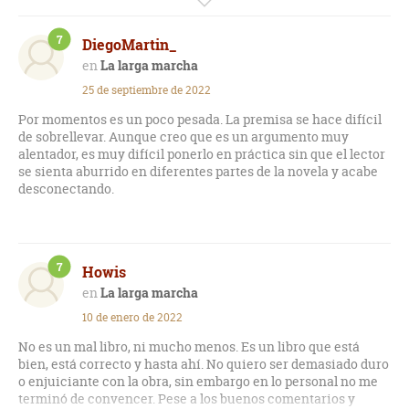
a priori, lo que se plasma en la novela. Sin embargo, tal y
como he leído en algunas reseñas, es una novela que tiene
7
DiegoMartin_
las herramientas para desarrollar una historia más profunda,
que explique qué ha llevado a la celebración de la Marcha
La larga marcha
para enriquecer la lectura a modo de contexto (un poco como
25 de septiembre de 2022
hace el autor en "El fugitivo").
Por momentos es un poco pesada. La premisa se hace difícil
Con todo, lo mejor de la obra reside en cómo el autor
de sobrellevar. Aunque creo que es un argumento muy
construye las relaciones entre los distintos participantes de
alentador, es muy difícil ponerlo en práctica sin que el lector
la Larga Marcha. Cómo el deseo de supervivencia personal
se sienta aburrido en diferentes partes de la novela y acabe
choca frontalmente con las relaciones de compañerismo y
desconectando.
casi amistad mientras se van enlazando algunas de las
historias de los mismos. Cómo el cansancio y el tiempo van
haciendo mella y destruye psicológicamente a los
"marchadores"... No obstante, esta misma dinámica,
7
Howis
sostenida durante muchas páginas (un espectáculo
consistente en caminar al trote sin parar tampoco creo que
La larga marcha
pueda dar mucho más de sí) hace que en ocasiones, la
10 de enero de 2022
lectura se haga pesada y repetitiva.
No es un mal libro, ni mucho menos. Es un libro que está
El final, como he indicado al principio, es absurdamente
bien, está correcto y hasta ahí. No quiero ser demasiado duro
malo. Corta la novela de manera casi radical, y dejando
o enjuiciante con la obra, sin embargo en lo personal no me
entreabierto el desenlace, lo cual te deja un muy mal sabor de
terminó de convencer. Pese a los buenos comentarios y