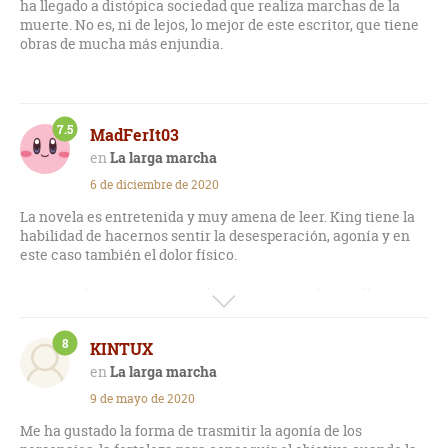
ha llegado a distópica sociedad que realiza marchas de la
muerte. No es, ni de lejos, lo mejor de este escritor, que tiene
obras de mucha más enjundia.
7.5
MadFerIt03
La larga marcha
6 de diciembre de 2020
La novela es entretenida y muy amena de leer. King tiene la
habilidad de hacernos sentir la desesperación, agonía y en
este caso también el dolor físico.
Una novela que me sorprendió por tener un desarrollo
bastante dinámico durante el transcurso de la marcha.
8
KINTUX
No le doy el 8 por que el final es algo flojo, estaba a solo una
página del libro y no ocurría nada extraordinario. Solo una
La larga marcha
alegoría a la muerte o eso es lo entendí.
9 de mayo de 2020
Me ha gustado la forma de trasmitir la agonía de los