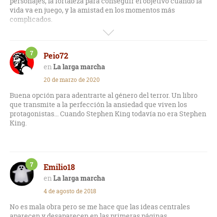
personajes, la fortaleza para conseguir el objetivo cuando la
vida va en juego, y la amistad en los momentos más
complicados.
Es una historia emocionante, dura, y lo maravilloso del libro
es que ocurre todo en la carretera y no se hace pesado, solo
7
Peio72
un genio como King es capaz de hacerlo.
La larga marcha
El final... raro, extraño, diferente.
20 de marzo de 2020
Buena opción para adentrarte al género del terror. Un libro
que transmite a la perfección la ansiedad que viven los
protagonistas... Cuando Stephen King todavía no era Stephen
King.
7
Emilio18
La larga marcha
4 de agosto de 2018
No es mala obra pero se me hace que las ideas centrales
aparecen y desaparecen en las primeras páginas.