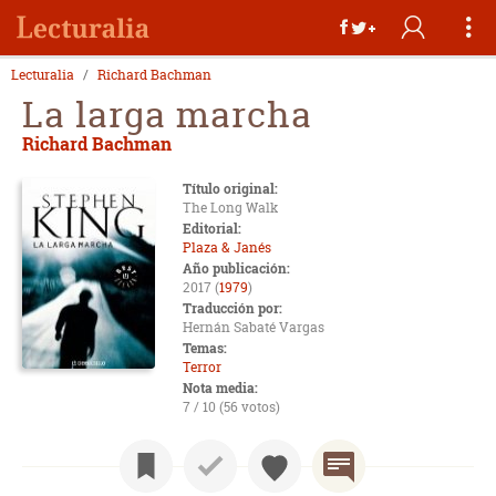
Lecturalia
Richard Bachman
La larga marcha
Richard Bachman
Título original:
The Long Walk
Editorial:
Plaza & Janés
Año publicación:
2017 (
1979
)
Traducción por:
Hernán Sabaté Vargas
Temas:
Terror
Nota media:
7 / 10 (56 votos)