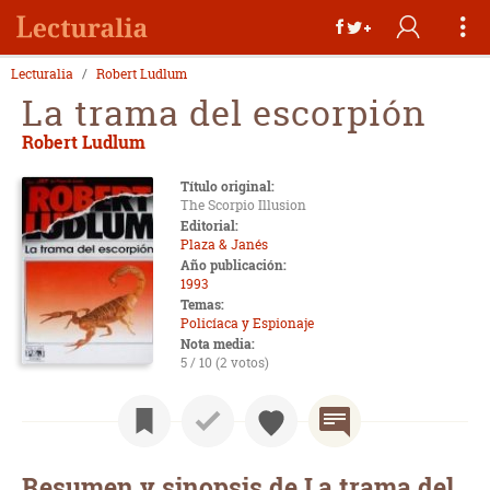
Lecturalia
Robert Ludlum
La trama del escorpión
Robert Ludlum
Título original:
The Scorpio Illusion
Editorial:
Plaza & Janés
Año publicación:
1993
Temas:
Policíaca y Espionaje
Nota media:
5 / 10 (2 votos)
Resumen y sinopsis de La trama del