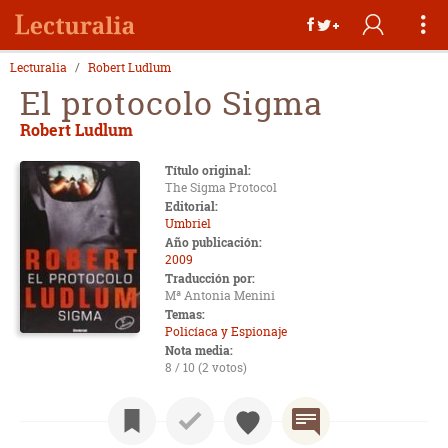
Lecturalia
Robert Ludlum
El protocolo Sigma
Robert Ludlum
Título original:
The Sigma Protocol
Editorial:
Umbriel
Año publicación:
2009
Traducción por:
Mª Antonia Menini
Temas:
Policíaca y Espionaje
Nota media:
8 / 10 (2 votos)