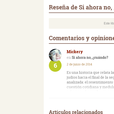
Reseña de Si ahora no,
Este li
Comentarios y opinione
Mickery
Si ahora no, ¿cuándo?
6
2 de junio de 2014
Es una historia que relata l
judíos hacia el final de la
analizada: el resentimiento 
cuestión cotidiana y medular
sabotajes, desconfianza y r
terminó cuando los libros de
estamos de este lado del plan
mucho tinte local que me la
Artículos relacionados