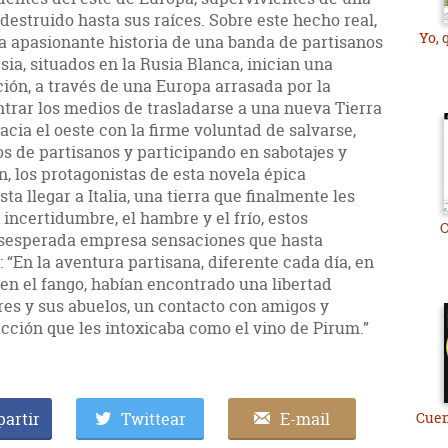
 destruido hasta sus raíces. Sobre este hecho real,
Yo, 
la apasionante historia de una banda de partisanos
sia, situados en la Rusia Blanca, inician una
ión, a través de una Europa arrasada por la
ntrar los medios de trasladarse a una nueva Tierra
ia el oeste con la firme voluntad de salvarse,
s de partisanos y participando en sabotajes y
n, los protagonistas de esta novela épica
a llegar a Italia, una tierra que finalmente les
incertidumbre, el hambre y el frío, estos
O
esesperada empresa sensaciones que hasta
 “En la aventura partisana, diferente cada día, en
y en el fango, habían encontrado una libertad
es y sus abuelos, un contacto con amigos y
acción que les intoxicaba como el vino de Pirum.”
artir
Twittear
E-mail
Cuen