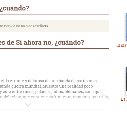
 ¿cuándo?
bro todavía no ha sido reseñado
s de Si ahora no, ¿cuándo?
El si
a vida errante y dolorosa de una banda de partisanos
 segunda guerra mundial. Muestra una realidad poco
y odio entre rusos, polacos, judíos, alemanes, son aquí
 del relato, que contiene sufrimiento, angustia, guerrilla,
La 
encores. Una historia que muestra que la guerra no
 historia lo dicen. Difícil de entender por quienes
eta, la historia está escrita con pulso doloroso y tiene
 hizo algo ajena aunque no por eso menos angustiante.