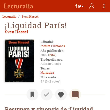
Lecturalia
Sven Hassel
¡Liquidad París!
Sven Hassel
Editorial:
Inédita Ediciones
Año publicación:
2002 (
1967
)
Traducción por:
Alfredo Crespo
Temas:
Narrativa
Nota media:
5 / 10 (2 votos)
Resumen y sinopsis de ¡Liquidad