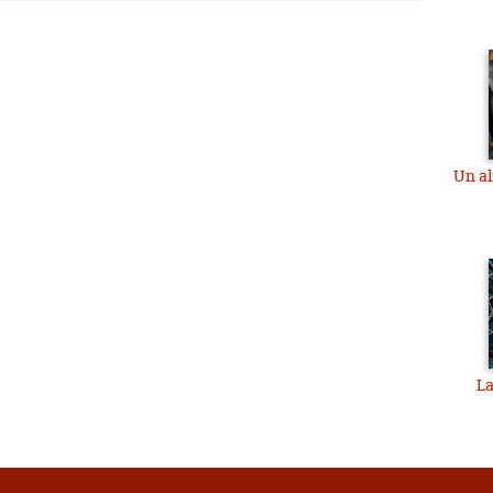
Un al
L