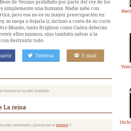
l Beso de Verano prohibido por parte del rey de los
o es simplemente una humana. Nadie sabe con
Naci
ertirá, pero esa no es su mayor preocupación en
 se niega a dejarla ir, incluso a costa de su corte.
 Otro Mundo, tanto Brighton como Caden deberán
evivir ellos mismos, sino también salvar a la
on destruirlo todo.
artir
Twittear
E-mail
Visio
bro todavía no ha sido reseñado
e La reina
Un fu
o ha sido comentado ¿Quieres ser el
primero
?