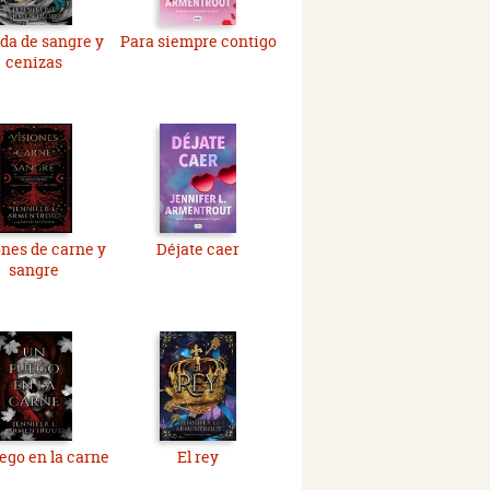
da de sangre y
Para siempre contigo
cenizas
nes de carne y
Déjate caer
sangre
ego en la carne
El rey