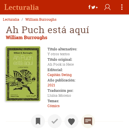
Lecturalia
William Burroughs
Ah Puch está aquí
William Burroughs
Título alternativo:
Y otros textos
Título original:
Ah Pook is Here
Editorial:
Capitán Swing
Año publicación:
2021
Traducción por:
Lluïsa Moreno
Temas:
Cómics