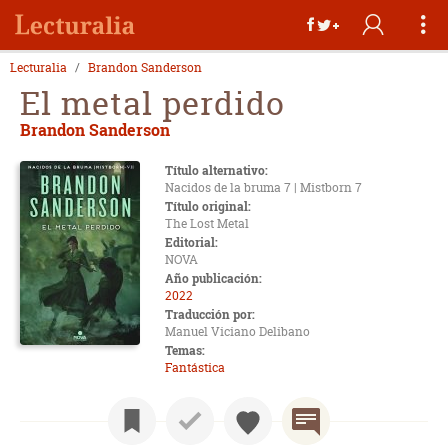
Lecturalia
Brandon Sanderson
El metal perdido
Brandon Sanderson
Título alternativo:
Nacidos de la bruma 7 | Mistborn 7
Título original:
The Lost Metal
Editorial:
NOVA
Año publicación:
2022
Traducción por:
Manuel Viciano Delibano
Temas:
Fantástica