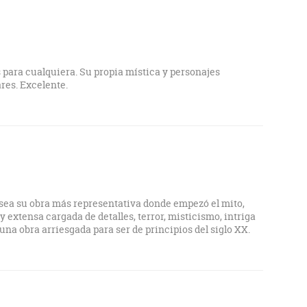
vían rituales de apoyo perturbadores, a la espera de un
igno de un ser colosal, centro de un poder desconocido,
able, aún en los sueños más dantescos que se puedan
e investigaciones y explicaciones "racionales", junto a
 para cualquiera. Su propia mística y personajes
 encuentros cercanos de consecuencias trágicas,
res. Excelente.
ran creatividad narrativa, novedosa para la época y de
o de terror fantástico.
 sea su obra más representativa donde empezó el mito,
y extensa cargada de detalles, terror, misticismo, intriga
 una obra arriesgada para ser de principios del siglo XX.