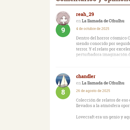
reah_29
La llamada de Cthulhu
9
4 de octubre de 2025
Dentro del horror cósmico C
siendo conocido por seguidor
terror. Y el relato por excel
perturbadora imaginación de
impactante y tan adictivo qu
Poco puedo decir ya sobre el
chandler
Horror cósmico. Lovecraft e
refinado, complejo y con un
La llamada de Cthulhu
prosa lenta pero adictiva y
8
26 de agosto de 2025
un lenguaje escogido para r
aterradoras que pese a lo p
Colección de relatos de eso
decir de los personajes. Su 
llevados a la atmósfera opor
saber poco o nada de los mi
su pequeñez frente a suceso
Lovecraft era un genio y a
La llamada de Cthulhu es un 