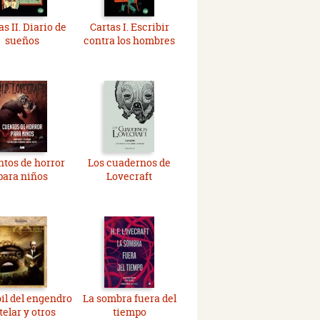
as II. Diario de
Cartas I. Escribir
sueños
contra los hombres
tos de horror
Los cuadernos de
para niños
Lovecraft
bil del engendro
La sombra fuera del
telar y otros
tiempo