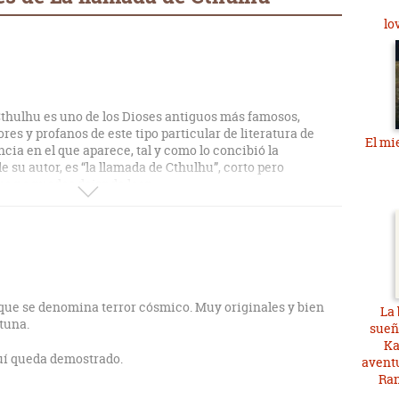
lo
thulhu es uno de los Dioses antiguos más famosos,
es y profanos de este tipo particular de literatura de
El mi
encia en el que aparece, tal y como lo concibió la
 su autor, es “la llamada de Cthulhu”, corto pero
e no puedes dejar de leer.
 genio creativo de H. P. Lovecraft, uno de los padres del
s un maravilloso escritor que posee un estilo de escritura
a ejecución sublime, efecto que consigue utilizando una
 elegante, además de contar con un desarrollo magnífico,
esaltar la musicalidad del texto y unas descripciones
oco específicas que son, producen un temor helado. Y que
 que se denomina terror cósmico. Muy originales y bien
La
fantástica construcción te deja sin palabras ya que, pese a
tuna.
sueñ
smos, no puedes evitar sentir su genuina desesperación y
Ka
s que escapan a su control.
quí queda demostrado.
aventu
Ran
relato de tres partes que nos habla sobre la investigación