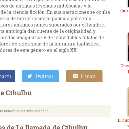
ivos de antiguas leyendas mitológicas y la
Cart
de la ciencia ficción. En sus narraciones se oculta
verso de horror cósmico poblado por seres
errores antiguos nunca superados por el hombre.
ta antología dan cuenta de la originalidad y
mundos imaginarios y de inolvidables relatos de
tores de referencia de la literatura fantástica,
ores de este género en el siglo XX.
Cuen
artir
Twittear
E-mail
de Cthulhu
bro todavía no ha sido reseñado
El cu
es
es de La llamada de Cthulhu