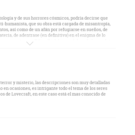
tología y de sus horrores cósmicos, podría decirse que
ti-humanista, que su obra está cargada de misantropía,
tintos, así como de un afán por refugiarse en sueños, de
eria, de adentrase (en definitiva) en el enigma de lo
os encontrar en "Más allá del muro del sueño", un relato
regla, en torno a un lejano mundo onírico y cósmico que
con palabras humanas, un portal hacia mundos
empo y del espacio, de los que conocemos veladas (y
clave está, sin embargo, en la aparente locura de un
primitivo (solamente el eterno protagonista lovecraftiano,
 extraordinario, descubrirá que el aparente trastorno
lgo mucho mayor). "Dagon", por otra parte, es un cuento
terror y misterio, las descripciones son muy detalladas
ncillo y bien trazado, con sus pesadillas marítimas, sus
 en ocasiones, es intrigante todo el tema de los seres
emotos y pre-humanos, etc. y el hallazgo de un misterio
s de Lovecraft, en este caso está el mas conocido de
ado… muy conseguida la atmósfera crecientemente
ue remite a la gran guerra. El protagonista, no hace falta
y a la muerte tras haber visto lo que ha visto.
cuento breve y satírico donde es visible el tan comentado
in embargo, y pese a lo reprobable, tiene cierto sentido
 lo extranjero frente a la veneración de lo aristocrático,