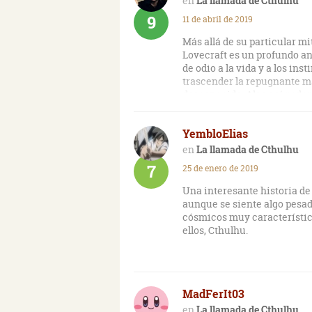
La llamada de Cthulhu
9
11 de abril de 2019
Más allá de su particular mi
Lovecraft es un profundo an
de odio a la vida y a los ins
trascender la repugnante mat
desconocido. Algo así podem
de ciencia-ficción en toda 
apenas puede ser definido 
YembloElias
fantásticos, más allá del ti
seductoras) alusiones… y la 
La llamada de Cthulhu
individuo de lo más bruto y 
7
25 de enero de 2019
especialmente sensible a lo
mental oculta en realidad a
Una interesante historia de 
canónico de este hombre, se
aunque se siente algo pesado
civilizaciones de tiempos r
cósmicos muy característico
que jamás debió ser desvel
ellos, Cthulhu.
opresiva, con un trasfondo q
decirlo, sucumbe a la locura 
"El terrible anciano" es un 
MadFerIt03
racismo lovecraftiano (que s
en su obra); el rechazo hacia
La llamada de Cthulhu