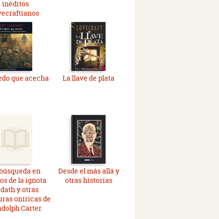
inéditos
vecraftianos
edo que acecha
La llave de plata
 búsqueda en
Desde el más allá y
os de la ignota
otras historias
dath y otras
ras oníricas de
dolph Carter