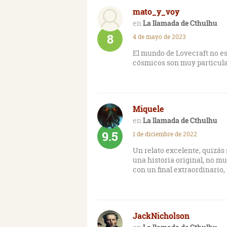
durante mucho tiempo, promo
mato_y_voy
resurgimiento del reino mal
oscuro, inmenso e inimagin
La llamada de Cthulhu
concebir.
8
4 de mayo de 2023
Una historia con intentos d
El mundo de Lovecraft no es
elementos testimoniales de
cósmicos son muy particula
complementan una obra de g
gran repercusión en el géner
Miquele
La llamada de Cthulhu
9.5
1 de diciembre de 2022
Un relato excelente, quizás
una historia original, no mu
con un final extraordinario,
JackNicholson