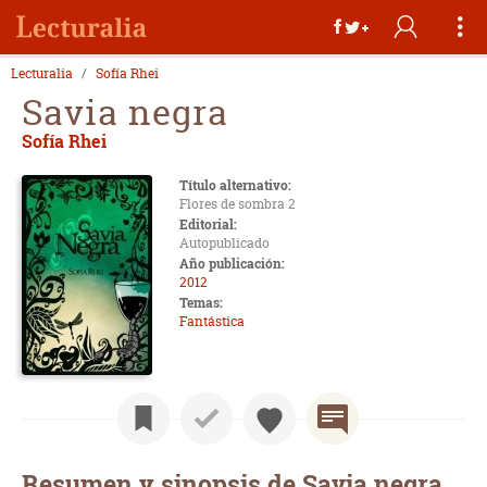
Lecturalia
Sofía Rhei
Savia negra
Sofía Rhei
Título alternativo:
Flores de sombra 2
Editorial:
Autopublicado
Año publicación:
2012
Temas:
Fantástica
Resumen y sinopsis de Savia negra