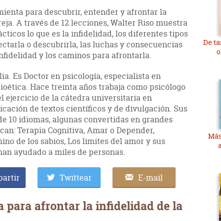
ienta para descubrir, entender y afrontar la
reja. A través de 12 lecciones, Walter Riso muestra
ticos lo que es la infidelidad, los diferentes tipos
De ta
ectarla o descubrirla, las luchas y consecuencias
o
nfidelidad y los caminos para afrontarla.
lia. Es Doctor en psicología, especialista en
ioética. Hace treinta años trabaja como psicólogo
el ejercicio de la cátedra universitaria en
icación de textos científicos y de divulgación. Sus
de 10 idiomas, algunas convertidas en grandes
tacan: Terapia Cognitiva, Amar o Depender,
Más
ino de los sabios, Los limites del amor y sus
han ayudado a miles de personas.
artir
Twittear
E-mail
 para afrontar la infidelidad de la