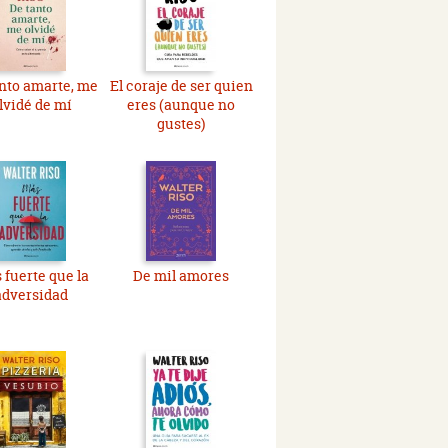
nto amarte, me
El coraje de ser quien
lvidé de mí
eres (aunque no
gustes)
 fuerte que la
De mil amores
adversidad