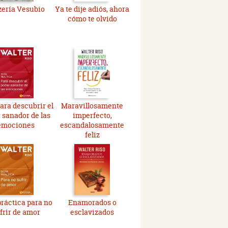
zería Vesubio
Ya te dije adiós, ahora
cómo te olvido
ara descubrir el
Maravillosamente
 sanador de las
imperfecto,
emociones
escandalosamente
feliz
práctica para no
Enamorados o
frir de amor
esclavizados