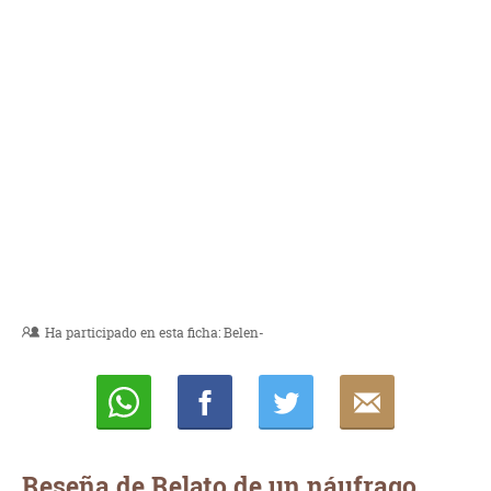
Ha participado en esta ficha:
Belen-
Whatsapp
Compartir
Twittear
E-
mail
Reseña de Relato de un náufrago