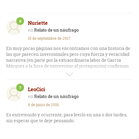
8
Nuriette
Relato de un náufrago
15 de septiembre de 2017
En muy pocas páginas nos encontramos con una historia de
las que parecen inverosímiles pero cuya fuerza y veracidad
narrativa (en parte por la extraordinaria labor de García
Márquez a la hora de entrevistar al protagonista) confirman
que esos hechos realmente tuvieron lugar y que somos
capaces de meternos en la piel de ese náufrago que hace lo
imposible por conservar su vida y resistirse a morir aunque
7
LeoCici
las fuerzas físicas y psíquicas le flaqueen. Es impresionante
el relato por la descripción detallada de cualquier aspecto
Relato de un náufrago
que pueda parecernos triviales en un principio. Al fin y al
8 de junio de 2016
cabo son varios días a la deriva en medio del océano, por lo
que eso es lo que nos encontraremos: el hombre frente al mar
Es entretenido y ocurrente, para leerlo en una o dos tardes,
y los instintos de supervivencia. Es muy corto, se lee
sin esperar que te deje pensando.
prácticamente en un par de horas. Te meterás tanto en la
historia que querrás y necesitarás saber con urgencia cómo
acaba este naufragio.