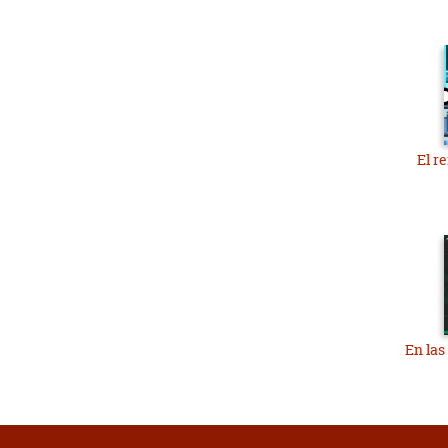
El re
En las