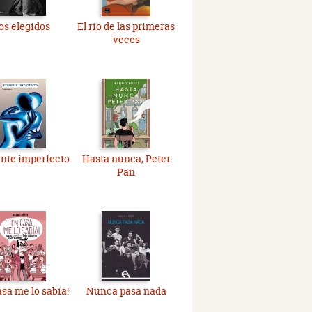
os elegidos
El río de las primeras
veces
nte imperfecto
Hasta nunca, Peter
Pan
asa me lo sabía!
Nunca pasa nada