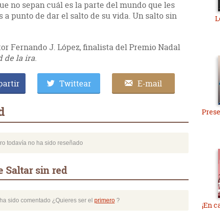
e no sepan cuál es la parte del mundo que les
a punto de dar el salto de su vida. Un salto sin
L
tor Fernando J. López, finalista del Premio Nadal
 de la ira
.
artir
Twittear
E-mail
d
Prese
bro todavía no ha sido reseñado
 Saltar sin red
o ha sido comentado ¿Quieres ser el
primero
?
¡En c