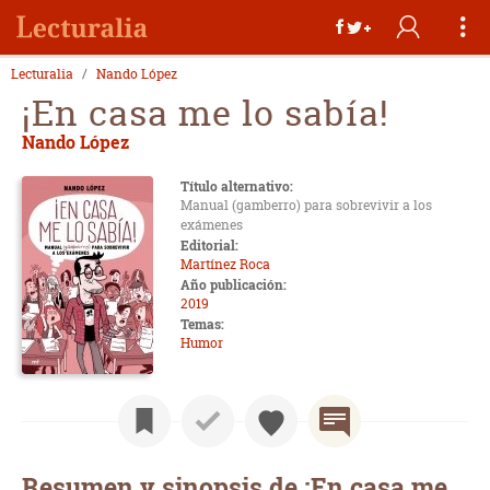
Lecturalia
Nando López
¡En casa me lo sabía!
Nando López
Título alternativo:
Manual (gamberro) para sobrevivir a los
exámenes
Editorial:
Martínez Roca
Año publicación:
2019
Temas:
Humor
Resumen y sinopsis de ¡En casa me