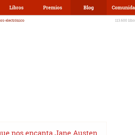
Libros
Premios
Blog
Comunida
ibro electrónico
113.600 lib
 que nos encanta Jane Austen