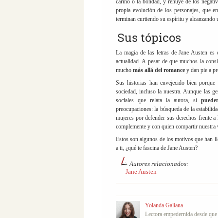
cariño o la bondad, y rehúye de los negati
propia evolución de los personajes, que 
terminan curtiendo su espíritu y alcanzando
Sus tópicos
La magia de las letras de Jane Austen es 
actualidad. A pesar de que muchos la consi
mucho
más allá del romance
y dan pie a pr
Sus historias han envejecido bien porque l
sociedad, incluso la nuestra. Aunque las g
sociales que relata la autora, sí
pueden
preocupaciones: la búsqueda de la estabilida
mujeres por defender sus derechos frente a 
complemente y con quien compartir nuestra
Estos son algunos de los motivos que han lle
a ti, ¿qué te fascina de Jane Austen?
Autores relacionados:
Jane Austen
Yolanda Galiana
Lectora empedernida desde que t