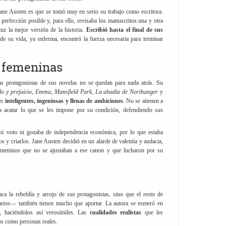
Jane Austen es que se tomó muy en serio su trabajo como escritora.
perfección posible y, para ello, revisaba los manuscritos una y otra
uz la mejor versión de la historia.
Escribió hasta el final de sus
de su vida, ya enferma, encontró la fuerza necesaria para terminar
s femeninas
as protagonistas de sus novelas no se quedan para nada atrás. Su
o y prejuicio
,
Emma
,
Mansfield Park
,
La abadía de Northanger
y
es
inteligentes, ingeniosas y llenas de ambiciones
. No se atienen a
a acatar lo que se les impone por su condición, defendiendo sus
 ni voto ni gozaba de independencia económica, por lo que estaba
jos y criarlos. Jane Austen decidió en un alarde de valentía y audacia,
 femeninos que no se ajustaban a ese canon y que lucharon por su
a la rebeldía y arrojo de sus protagonistas, sino que el resto de
arios— también tienen mucho que aportar. La autora se esmeró en
e, haciéndolos así verosímiles. Las
cualidades realistas
que les
os como personas reales.