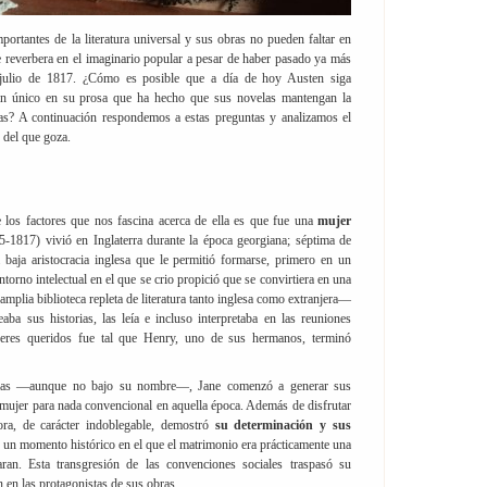
portantes de la literatura universal y sus obras no pueden faltar en
e reverbera en el imaginario popular a pesar de haber pasado ya más
julio de 1817. ¿Cómo es posible que a día de hoy Austen siga
tan único en su prosa que ha hecho que sus novelas mantengan la
tas? A continuación respondemos a estas preguntas y analizamos el
 del que goza.
e los factores que nos fascina acerca de ella es que fue una
mujer
5-1817) vivió en Inglaterra durante la época georgiana; séptima de
baja aristocracia inglesa que le permitió formarse, primero en un
torno intelectual en el que se crio propició que se convirtiera en una
mplia biblioteca repleta de literatura tanto inglesa como extranjera—
aba sus historias, las leía e incluso interpretaba en las reuniones
seres queridos fue tal que Henry, uno de sus hermanos, terminó
elas —aunque no bajo su nombre—, Jane comenzó a generar sus
a mujer para nada convencional en aquella época. Además de disfrutar
ora, de carácter indoblegable, demostró
su determinación y sus
n un momento histórico en el que el matrimonio era prácticamente una
ran. Esta transgresión de las convenciones sociales traspasó su
 en las protagonistas de sus obras.