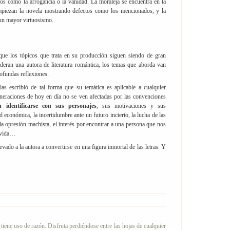
vos como la arrogancia o la vanidad. La moraleja se encuentra en la
empiezan la novela mostrando defectos como los mencionados, y la
 un mayor virtuosismo.
que los tópicos que trata en su producción siguen siendo de gran
deran una autora de literatura romántica, los temas que aborda van
ofundas reflexiones.
as escribió de tal forma que su temática es aplicable a cualquier
eneraciones de hoy en día no se ven afectadas por las convenciones
 identificarse con sus personajes
, sus motivaciones y sus
d económica, la incertidumbre ante un futuro incierto, la lucha de las
la opresión machista, el interés por encontrar a una persona que nos
 vida…
vado a la autora a convertirse en una figura inmortal de las letras. Y
iene uso de razón. Disfruta perdiéndose entre las hojas de cualquier