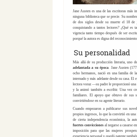
Jane Austen es una de las escritoras más im
ninguna biblioteca que se precie. Su nombr
de dos siglos desde su muerte el 18 de 
conquistando a tantos lectores? ¿Qué es 
vigencia tanto tiempo después de ser escri
porqué la autora es digna del reconocimiento
Su personalidad
Más allá de su producción literaria, uno d
adelantada a su época
. Jane Austen (177
ocho hermanos, nació en una familia de la 
internado y más adelante desde su casa. El en
lectora voraz —su padre le proporcionó una a
y la animó también a escribir. Una vez cre
familiares. El apoyo que obtuvo de sus 
convirtiéndose en su agente literario.
Cuando empezaron a publicarse sus nov
propios ingresos, lo que la convirtió en un
de cierta independencia económica, la aut
fuertes convicciones
al negarse a casarse e
imposición para que las mujeres prospera
experiencia personal y quedó patente también