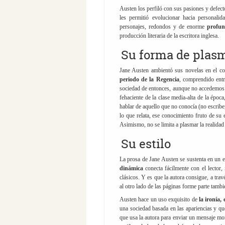
Austen los perfiló con sus pasiones y defecto
les permitió evolucionar hacia personali
personajes, redondos y de enorme
profun
producción literaria de la escritora inglesa.
Su forma de plasm
Jane Austen ambientó sus novelas en el con
periodo de la Regencia
, comprendido entr
sociedad de entonces, aunque no accedemos a 
fehaciente de la clase media-alta de la époc
hablar de aquello que no conocía (no escribe,
lo que relata, ese conocimiento fruto de su 
Asimismo, no se limita a plasmar la realidad 
Su estilo
La prosa de Jane Austen se sustenta en un es
dinámica
conecta fácilmente con el lector
clásicos. Y es que la autora consigue, a tra
al otro lado de las páginas forme parte tambié
Austen hace un uso exquisito de
la ironía,
una sociedad basada en las apariencias y qu
que usa la autora para enviar un mensaje mor