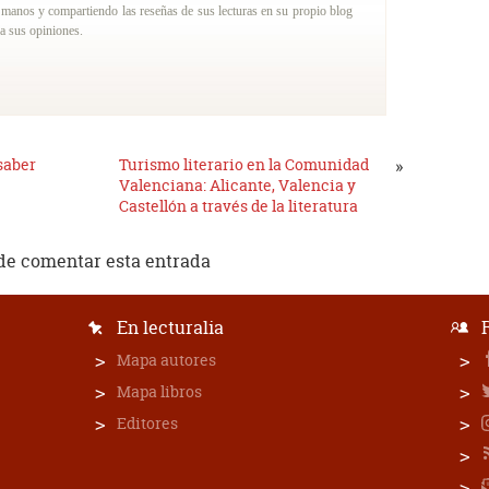
 manos y compartiendo las reseñas de sus lecturas en su propio blog
 a sus opiniones.
saber
Turismo literario en la Comunidad
»
Valenciana: Alicante, Valencia y
Castellón a través de la literatura
de comentar esta entrada
En lecturalia
Mapa autores
Mapa libros
Editores