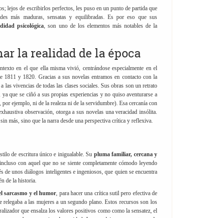
s; lejos de escribirlos perfectos, les puso en un punto de partida que
dades más maduras, sensatas y equilibradas. Es por eso que sus
didad psicológica
, son uno de los elementos más notables de la
ar la realidad de la época
texto en el que ella misma vivió, centrándose especialmente en el
e 1811 y 1820. Gracias a sus novelas entramos en contacto con la
las vivencias de todas las clases sociales. Sus obras son un retrato
a, ya que se ciñó a sus propias experiencias y no quiso aventurarse a
 por ejemplo, ni de la realeza ni de la servidumbre). Esa cercanía con
exhaustiva observación, otorga a sus novelas una veracidad insólita.
sin más, sino que la narra desde una perspectiva crítica y reflexiva.
tilo de escritura único e inigualable. Su
pluma familiar, cercana y
, incluso con aquel que no se siente completamente cómodo leyendo
vés de unos diálogos inteligentes e ingeniosos, que quien se encuentra
n de la historia.
 el sarcasmo y el humor
, para hacer una crítica sutil pero efectiva de
e relegaba a las mujeres a un segundo plano. Estos recursos son los
alizador que ensalza los valores positivos como como la sensatez, el