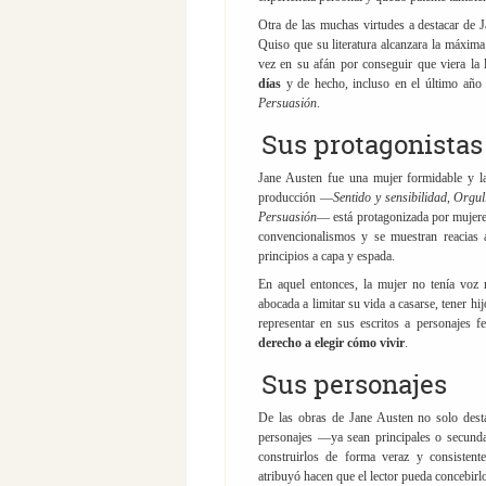
Otra de las muchas virtudes a destacar de 
Quiso que su literatura alcanzara la máxima 
vez en su afán por conseguir que viera la l
días
y de hecho, incluso en el último año 
Persuasión
.
Sus protagonista
Jane Austen fue una mujer formidable y l
producción —
Sentido y sensibilidad
,
Orgull
Persuasión
— está protagonizada por mujer
convencionalismos y se muestran reacias 
principios a capa y espada.
En aquel entonces, la mujer no tenía voz
abocada a limitar su vida a casarse, tener hi
representar en sus escritos a personajes
derecho a elegir cómo vivir
.
Sus personajes
De las obras de Jane Austen no solo destac
personajes —ya sean principales o secund
construirlos de forma veraz y consistent
atribuyó hacen que el lector pueda concebirl