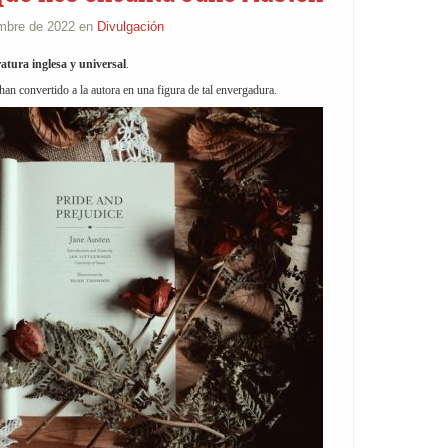
embre de 2022 en
Divulgación
eratura inglesa y universal
.
an convertido a la autora en una figura de tal envergadura.