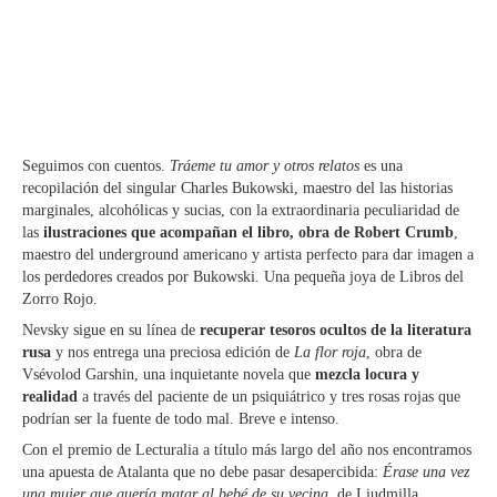
Seguimos con cuentos.
Tráeme tu amor y otros relatos
es una
recopilación del singular Charles Bukowski, maestro del las historias
marginales, alcohólicas y sucias, con la extraordinaria peculiaridad de
las
ilustraciones que acompañan el libro, obra de Robert Crumb
,
maestro del underground americano y artista perfecto para dar imagen a
los perdedores creados por Bukowski. Una pequeña joya de Libros del
Zorro Rojo.
Nevsky sigue en su línea de
recuperar tesoros ocultos de la literatura
rusa
y nos entrega una preciosa edición de
La flor roja
, obra de
Vsévolod Garshin, una inquietante novela que
mezcla locura y
realidad
a través del paciente de un psiquiátrico y tres rosas rojas que
podrían ser la fuente de todo mal. Breve e intenso.
Con el premio de Lecturalia a título más largo del año nos encontramos
una apuesta de Atalanta que no debe pasar desapercibida:
Érase una vez
una mujer que quería matar al bebé de su vecina
, de Liudmilla