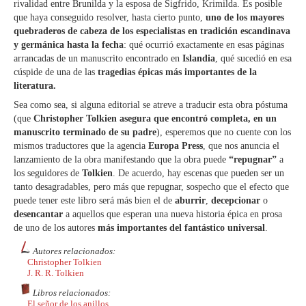
rivalidad entre Brunilda y la esposa de Sigfrido, Krimilda. Es posible
que haya conseguido resolver, hasta cierto punto,
uno de los mayores
quebraderos de cabeza de los especialistas en tradición escandinava
y germánica hasta la fecha
: qué ocurrió exactamente en esas páginas
arrancadas de un manuscrito encontrado en
Islandia
, qué sucedió en esa
cúspide de una de las
tragedias épicas más importantes de la
literatura.
Sea como sea, si alguna editorial se atreve a traducir esta obra póstuma
(que
Christopher Tolkien asegura que encontró completa, en un
manuscrito terminado de su padre
), esperemos que no cuente con los
mismos traductores que la agencia
Europa Press
, que nos anuncia el
lanzamiento de la obra manifestando que la obra puede
“repugnar”
a
los seguidores de
Tolkien
. De acuerdo, hay escenas que pueden ser un
tanto desagradables, pero más que repugnar, sospecho que el efecto que
puede tener este libro será más bien el de
aburrir
,
decepcionar
o
desencantar
a aquellos que esperan una nueva historia épica en prosa
de uno de los autores
más importantes del fantástico universal
.
Autores relacionados:
Christopher Tolkien
J. R. R. Tolkien
Libros relacionados:
El señor de los anillos