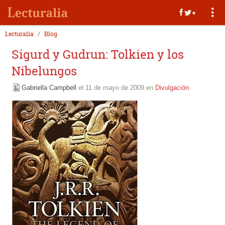
Lecturalia
Blog
Sigurd y Gudrun: Tolkien y los
Nibelungos
Gabriella Campbell
el 11 de mayo de 2009 en
Divulgación