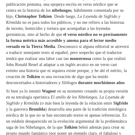
publicación póstuma, una epopeya escrita en verso nórdico que se
centra en la historia de los
nibelungos
, hábilmente comentada por su
hijo,
Christopher Tolkien
. Desde luego,
La Leyenda de Sigfrido y
Krimilda
no es para todos los públicos, y no me refiero a las historias
de incesto, homicidio y tortura que acompañan a las leyendas
germánicas, sino al hecho de que
el verso nórdico no es precisamente
la forma métrica más accesible y amena para el lector medio
versado en la Tierra Media
. Desconozco si alguna editorial se atreverá
a traducir semejante texto al español, pero sospecho que el traductor
tendrá que realizar una labor casi tan
monstruosa
como la que realizó
John Ronald Reuel al adaptar a un inglés arcaico en un verso casi
extinto una historia que ni siquiera existe porque, y he ahí el mérito, la
creación de
Tolkien
es una recreación de algo que ha tenido
desconcertados a historiadores y filólogos
durante muchísimos años
.
Si bien ya lo intentó
Wagner
en su momento creando su propia versión
en su tetralogía operística
El anillo de los Nibelungos
,
La Leyenda de
Sigfrido y Krimilda
(o más bien la leyenda de la relación entre
Sigfrido
y la guerrera
Brunilda
) desarrolla una parte de la tradición mitológica
nórdica de la que no se han encontrado textos ni apenas referencias. Es
un eslabón desaparecido en la evolución argumental de la problemática
saga de los Nibelungos, de la que
Tolkien
bebió además para crear su
propio mundo fantástico (por poner un ejemplo claro, el fabuloso y