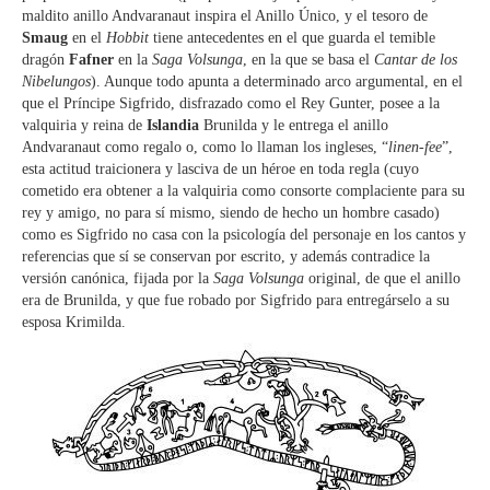
maldito anillo Andvaranaut inspira el Anillo Único, y el tesoro de
Smaug
en el
Hobbit
tiene antecedentes en el que guarda el temible
dragón
Fafner
en la
Saga Volsunga
, en la que se basa el
Cantar de los
Nibelungos
). Aunque todo apunta a determinado arco argumental, en el
que el Príncipe Sigfrido, disfrazado como el Rey Gunter, posee a la
valquiria y reina de
Islandia
Brunilda y le entrega el anillo
Andvaranaut como regalo o, como lo llaman los ingleses, “
linen-fee
”,
esta actitud traicionera y lasciva de un héroe en toda regla (cuyo
cometido era obtener a la valquiria como consorte complaciente para su
rey y amigo, no para sí mismo, siendo de hecho un hombre casado)
como es Sigfrido no casa con la psicología del personaje en los cantos y
referencias que sí se conservan por escrito, y además contradice la
versión canónica, fijada por la
Saga Volsunga
original, de que el anillo
era de Brunilda, y que fue robado por Sigfrido para entregárselo a su
esposa Krimilda.