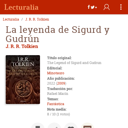
Lecturalia
J. R. R. Tolkien
La leyenda de Sigurd y
Gudrún
J. R. R. Tolkien
Título original:
The Legend of Sigurd and Gudrun
Editorial:
Minotauro
Año publicación:
2022 (
2009
)
Traducción por:
Rafael Marín
Temas:
Fantástica
Nota media:
8 / 10 (1 votos)