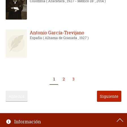
Colombia
( Aracataca , 1927 - México DF , 2014 )
Antonio García-Trevijano
España
( Alhama de Granada , 1927 )
1
2
3
Anterior
Siguiente
Información