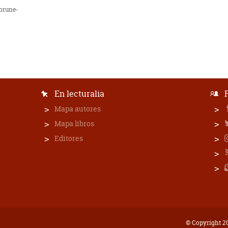
ebrune-
En lecturalia
Mapa autores
Mapa libros
Editores
© Copyright 20