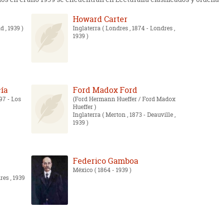
Howard Carter
d , 1939 )
Inglaterra
( Londres , 1874 - Londres ,
1939 )
ía
Ford Madox Ford
897 - Los
Ford Hermann Hueffer / Ford Madox
Hueffer
Inglaterra
( Merton , 1873 - Deauville ,
1939 )
Federico Gamboa
México
( 1864 - 1939 )
res , 1939