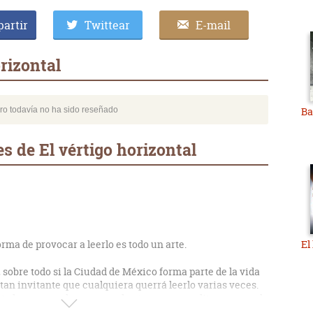
artir
Twittear
E-mail
rizontal
bro todavía no ha sido reseñado
Ba
s de El vértigo horizontal
orma de provocar a leerlo es todo un arte.
El
, sobre todo si la Ciudad de México forma parte de la vida
 tan invitante que cualquiera querrá leerlo varias veces.
, te hace recordar y como el autor es un erudito se aprende
scopio.