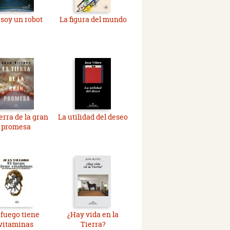
soy un robot
La figura del mundo
erra de la gran
La utilidad del deseo
promesa
 fuego tiene
¿Hay vida en la
vitaminas
Tierra?