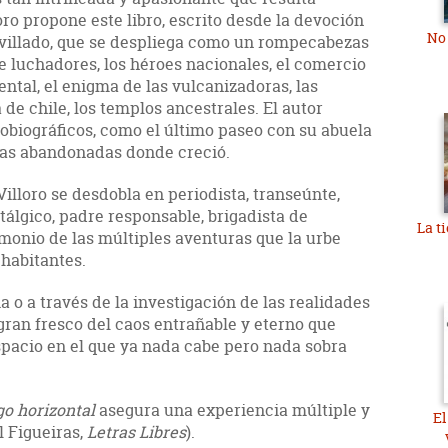
ro propone este libro, escrito desde la devoción
No 
avillado, que se despliega como un rompecabezas
e de luchadores, los héroes nacionales, el comercio
ntal, el enigma de las vulcanizadoras, las
 de chile, los templos ancestrales. El autor
obiográficos, como el último paseo con su abuela
asas abandonadas donde creció.
Villoro se desdobla en periodista, transeúnte,
álgico, padre responsable, brigadista de
La ti
monio de las múltiples aventuras que la urbe
 habitantes.
a o a través de la investigación de las realidades
gran fresco del caos entrañable y eterno que
espacio en el que ya nada cabe pero nada sobra
go horizontal
asegura una experiencia múltiple y
El
 Figueiras,
Letras Libres
).