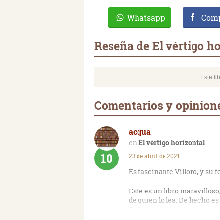
Whatsapp
Comp
Reseña de El vértigo ho
Este li
Comentarios y opinione
acqua
El vértigo horizontal
10
23 de abril de 2021
Es fascinante Villoro, y su f
Este es un libro maravilloso
de quien lo lea. De hecho es
Te hace pensar, te hace reír
mucho, en fin es un caleido