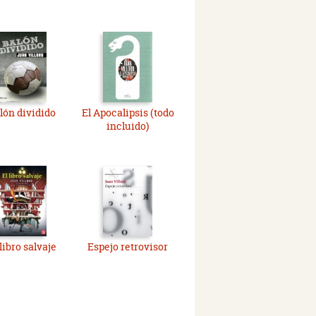
lón dividido
El Apocalipsis (todo
incluido)
 libro salvaje
Espejo retrovisor