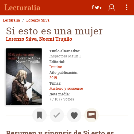
Lecturalia
Lorenzo Silva
Si esto es una mujer
Lorenzo Silva
,
Noemí Trujillo
Título alternativo:
Inspectora Mauri 1
Editorial:
Destino
Año publicación:
2019
Temas:
Misterio y suspense
Nota media:
7 / 10 (7 votos)
Resumen y sinopsis de Si esto es