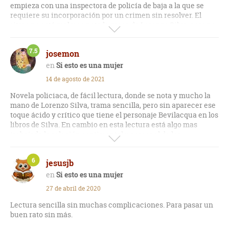
empieza con una inspectora de policía de baja a la que se
requiere su incorporación por un crimen sin resolver. El
ritmo no está mal y se nota la prosa de Lorenzo Silva, pero no
llega al nivel de su famosa saga.
7.5
josemon
Como curiosidad, hay un breve cameo de Bevilacqua.
Si esto es una mujer
14 de agosto de 2021
Novela policiaca, de fácil lectura, donde se nota y mucho la
mano de Lorenzo Silva, trama sencilla, pero sin aparecer ese
toque ácido y crítico que tiene el personaje Bevilacqua en los
libros de Silva. En cambio en esta lectura está algo mas
trabajada la relación sentimental y personal de los
personajes. Lectura amena y agradable. Muy recomendable.
6
jesusjb
Si esto es una mujer
27 de abril de 2020
Lectura sencilla sin muchas complicaciones. Para pasar un
buen rato sin más.