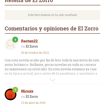
Reseña de El Zorro
Este libro todavía no ha sido reseñado
Comentarios y opiniones de El Zorro
9
Rastan22
El Zorro
18 de octubre de 2022
Con esta novela acabo por fin de leer toda la narrativa de este
autor británico. Brillante, pocas novelas en toda su carrera
no mantienen un nivel alto. En esta novela estamos ya casi
en la época actual, poco antes de la pandemia, y asistimos a
la lucha entre los grandes bloques actuales: todas las
dictaduras social-comunistas actuales (Rusia, China, Corea
del Norte, Irán) y los estados democráticos atacados por ellos
7
Nicoxx
(EE.UU., Inglaterra o Israel). Este escritor adelanta con pleno
acierto en esta novela lo que está sucediendo en la
El Zorro
actualidad con la Rusia de Putin, las armas nucleares y el
23 de abril de 2019
suministro energético, y hace un retrato fidedigno de la