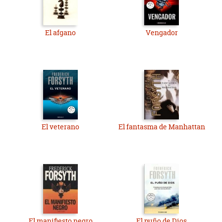
El afgano
Vengador
El veterano
El fantasma de Manhattan
El manifiesto negro
El puño de Dios