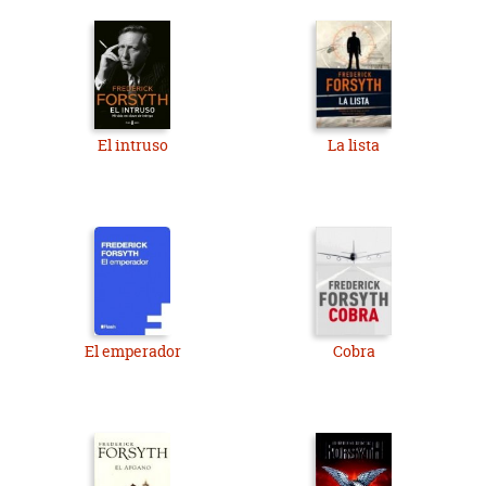
El intruso
La lista
El emperador
Cobra