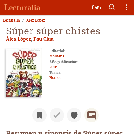
Lecturalia
Álex López
Súper súper chistes
Álex López
,
Pau Clua
Editorial:
Montena
Año publicación:
2016
Temas:
Humor
Resumen y sinopsis de Súper súper