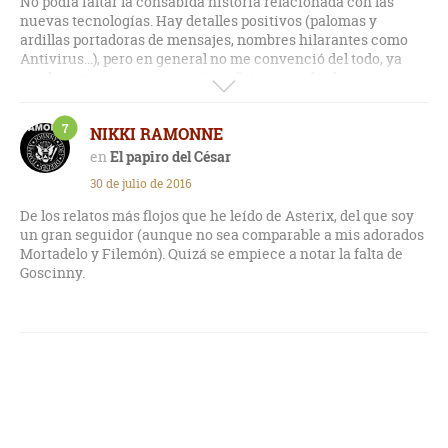
No podía faltar la consabida historia relacionada con las
nuevas tecnologías. Hay detalles positivos (palomas y
ardillas portadoras de mensajes, nombres hilarantes como
Antivirus...), pero en general no me convenció del todo, ya
que le resta en exceso ese aire añejo que todos los
seguidores apreciamos en estos cómics.
7
NIKKI RAMONNE
El papiro del César
30 de julio de 2016
De los relatos más flojos que he leído de Asterix, del que soy
un gran seguidor (aunque no sea comparable a mis adorados
Mortadelo y Filemón). Quizá se empiece a notar la falta de
Goscinny.