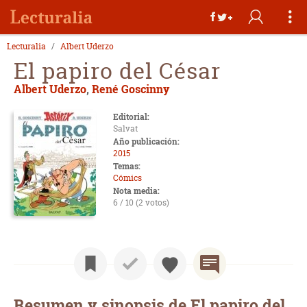
Lecturalia
Albert Uderzo
El papiro del César
Albert Uderzo
,
René Goscinny
Editorial:
Salvat
Año publicación:
2015
Temas:
Cómics
Nota media:
6 / 10 (2 votos)
Resumen y sinopsis de El papiro del