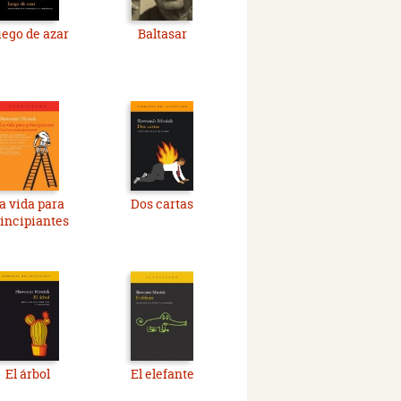
ego de azar
Baltasar
a vida para
Dos cartas
incipiantes
El árbol
El elefante