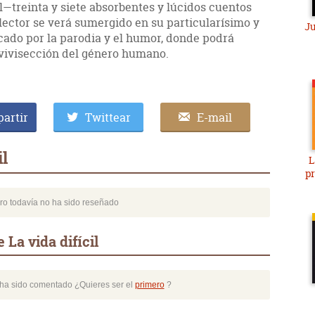
il—treinta y siete absorbentes y lúcidos cuentos
l lector se verá sumergido en su particularísimo y
Ju
ado por la parodia y el humor, donde podrá
 vivisección del género humano.
artir
Twittear
E-mail
il
L
pr
bro todavía no ha sido reseñado
La vida difícil
o ha sido comentado ¿Quieres ser el
primero
?