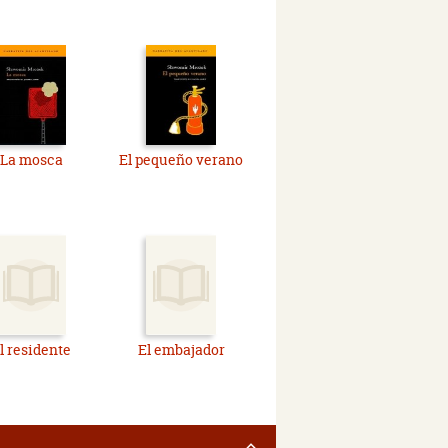
La mosca
El pequeño verano
l residente
El embajador