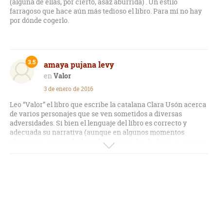
(alguna de ellas, por cierto, asaz aburrida) . Un estilo
farragoso que hace aún más tedioso el libro. Para mí no hay
por dónde cogerlo.
3.5
amaya pujana levy
Valor
3 de enero de 2016
Leo “Valor” el libro que escribe la catalana Clara Usón acerca
de varios personajes que se ven sometidos a diversas
adversidades. Si bien el lenguaje del libro es correcto y
adecuada su narrativa (aunque en algunos momentos
abruma su exceso de datos históricos), he de decir que no me
ha gustado nada la técnica de las simultaneidades o sumas
de tiempos históricos a la que la autora recurre en su novela.
Así, lo que ella llama “distintas dimensiones” enlazadas por
una palabra –a modo de saltos temporales- no hace sino
parecerme artificial y llevarme a múltiples confusiones (leo "
me abstuve de acudir a la barbería durante cuatro días, dice
la niña"), resultándome muy forzada la justificación que la
escritora emplea en el libro para enlazar las tres tramas (el