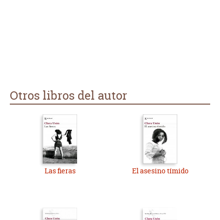
asunto de la venta de preferentes, la sublevación de Jaca y el
Holocausto en Yugoslavia) ya que hace que la directora de la
sucursal bancaria que “coloca” las preferentes tenga un
pariente lejano –Luisito Duch- que participó en la revolución
al pie de los Pirineos junto a Fermín Galán (el protagonista de
la trama de Jaca) y tenga una amiga –Flor- que somete a una
niña a una terapia de regresión donde revive una vida
anterior en la que fue un horrible sacerdote. Todo el valor de
que carecen sus personajes, se lo ha apropiado para sí la
autora en el engarce de las subtramas que podrían haber
Otros libros del autor
funcionado, perfectamente, como novelas independientes.
Regular, de 3,5.
Las fieras
El asesino tímido