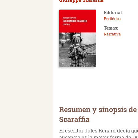
Editorial:
Periférica
Temas:
Narrativa
Resumen y sinopsis de 
Scaraffia
El escritor Jules Renard decía qu
ausencia es la mayor forma de «v