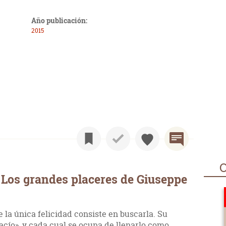
Año publicación:
2015
O
Los grandes placeres de Giuseppe
e la única felicidad consiste en buscarla. Su
acío», y cada cual se ocupa de llenarlo como