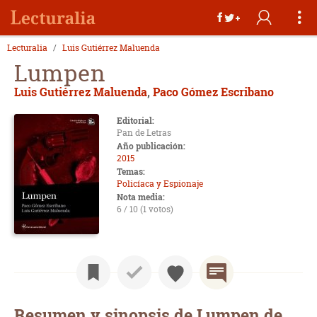
Lecturalia
Luis Gutiérrez Maluenda
Lumpen
Luis Gutiérrez Maluenda
,
Paco Gómez Escribano
Editorial:
Pan de Letras
Año publicación:
2015
Temas:
Policíaca y Espionaje
Nota media:
6 / 10 (1 votos)
Resumen y sinopsis de Lumpen de