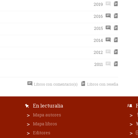
2019
2016
2015
2014
2012
2011
Libros con comentario(s)
Libros con reseña
En lecturalia
Mapa autores
Mapa libros
Editores