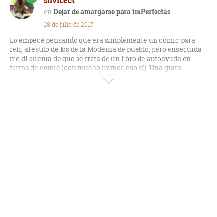
silviLect
Dejar de amargarse para imPerfectas
28 de julio de 2017
Lo empecé pensando que era simplemente un cómic para
reír, al estilo de los de la Moderna de pueblo, pero enseguida
me di cuenta de que se trata de un libro de autoayuda en
forma de cómic (con mucho humor, eso sí). Una grata
sorpresa, ya que me gustan los libros de autoayuda. Si tras
leerlo alguien se queda con ganas de más en cuanto al
enfoque psicológico, le recomiendo los libros del psicólogo
Rafael Santandreu.