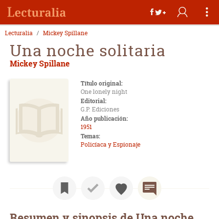
Lecturalia
Mickey Spillane
Una noche solitaria
Mickey Spillane
Título original:
One lonely night
Editorial:
G.P. Ediciones
Año publicación:
1951
Temas:
Policíaca y Espionaje
Resumen y sinopsis de Una noche